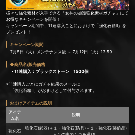
様々な強化素材が入手できる「女神の加護強化素材ガチャ」にて
お得なキャンペーンを開催！
キャンペーン期間中、11連購入ごとにおまけで「強化石箱Ⅱ」を
プレゼント！
キャンペーン期間
7月5日（火）メンテナンス後 ～ 7月12日（火）13:59
◆商品名/販売価格
・11連購入：ブラックストーン 1500個
※11連購入ごとにガチャ結果のメールに
「強化石箱Ⅱ」がおまけとして付与されます。
おまけアイテムの説明
アイテ
説明
ム名
強化石(武器)＋１・強化石(防具)＋１・強化石(装飾品)
強化石
＋１の中で１つを選び、