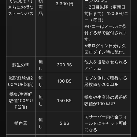
が貰える！]
額
ーン1800個
3,300 円
さらにお得な
商
・2日目以降（更新日
ストーンパス
品
前日まで） 12000ゼニ
ー（毎日）
※ゼニーはメールに添
付する形で配付されま
す。
※未ログイン日分は次
回ログイン時に配付。
無
他人を復活させられる
蘇生の雫
300 BS
し
アイテム
戦闘経験値2
無
モブを倒して獲得する
100 BS
00％UP(3倍)
し
経験値が200%UP
採集/生産経
無
採集や生産時の獲得経
験値100％U
150 BS
し
験値が100％UP
P(2倍)
同サーバー内の全フィ
無
拡声器
5 BS
ールドにチャット可能
し
になる