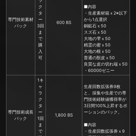
ラ
ク
■内容
タ
・生産素材箱ｘ2※以下
専門技術素材
ー
から1点選択
600 BS
パック
3回
銅鉱石ｘ50
ま
スズ石ｘ50
で
大地の雫ｘ50
購
精霊の蜜ｘ50
入
大地の根ｘ50
可
普通の獣皮ｘ50
良質な皮の切れ端ｘ50
・60000ゼニー
1キ
ャ
生産回数拡張券9枚
ラ
と、採集や生産での専
ク
門技術経験値獲得率が
タ
3日間100%上昇するポ
専門技術成長
ー
ーションのパック。
1,800 BS
パック
1回
ま
■内容
で
・生産回数拡張券ｘ9