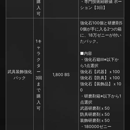
購
・専門技術経験値 ポー
入
ション【3日】
可
強化石100個と研磨剤5
0個が手に入る2つの箱
に、18万ゼニーが付い
1キ
たパック。
ャ
ラ
■内容
ク
・強化石箱III※以下か
タ
ら1点選択
武具装飾強化
ー
強化石【武器】ｘ100
1,800 BS
パック
3回
強化石【防具】ｘ100
ま
強化石【装飾品】ｘ10
で
0
購
・研磨剤箱※以下から1
入
点選択
可
武器研磨剤ｘ50
防具研磨剤ｘ50
装飾研磨剤ｘ50
・180000ゼニー