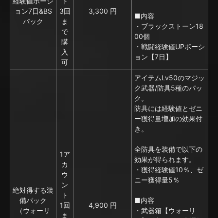
経験値ポーシ
ト
ョン7日&BS
3回
3,300 円
■内容
パック
ま
・ブラックストーン18
で
00個
購
・戦闘経験値UPポーシ
入
ョン【7日】
可
アイテムLv50のマジッ
ク武器/防具5種のパッ
ク。
防具には経験値とゼニ
ー獲得量増加の効果付
き。
全防具を装備で以下の
1ア
効果が得られます。
カ
・獲得経験値10％、ゼ
ウ
ニー獲得量5％
ン
絶対得する装
ト
備パック
■内容
1回
4,900 円
（ウォーリ
・武器箱【ウォーリ
ま