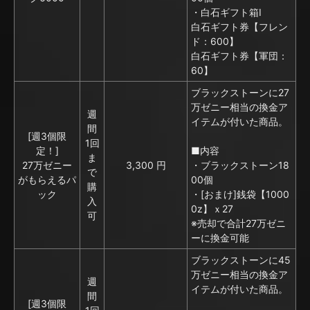
・白石ギフト箱I
白石ギフト券【フレン
ド：600】
白石ギフト券【軍団：
60】
ブラックストーンに27
万ゼニー相当の換金ア
週
イテムが付いた商品。
間
[週3個限
1回
定！]
■内容
ま
27万ゼニー
3,300 円
・ブラックストーン18
で
がもらえるパ
00個
購
ック
・[おまけ]銭袋【1000
入
0z】ｘ27
可
※売却で合計27万ゼニ
ーに換金可能
ブラックストーンに45
万ゼニー相当の換金ア
週
イテムが付いた商品。
間
[週3個限