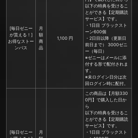
以下の特典を受けるこ
とができる【定期購読
サービス】です。
・1日目 ブラックスト
[毎日ゼニー
月
ーン600個
が貰える！]
額
1,100 円
・2日目以降（更新日
お得なストー
商
前日まで） 3000ゼニ
ンパス
品
ー（毎日）
※ゼニーはメールに添
付する形で配付されま
す。
※未ログイン日分は次
回ログイン時に配付。
この商品は【月額330
0円】で購入した日か
ら
以下の特典を受けるこ
とができる【定期購読
サービス】です。
[毎日ゼニー
月
・1日目 ブラックスト