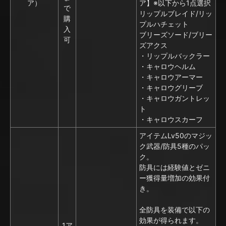
ア）
ア】※以下から1点選択
で
リップルブレイド/リッ
購
プルハチェット
入
ブリーズソード/ブリー
可
ズアクス
・リップルバックラー
・キャロウヘルム
・キャロウアーマー
・キャロウグリーブ
・キャロウガントレッ
ト
・キャロウスカーフ
アイテムLv50のマジッ
ク武器/防具5種のパッ
ク。
防具には経験値とゼニ
ー獲得量増加の効果付
き。
全防具を装備で以下の
効果が得られます。
1ア