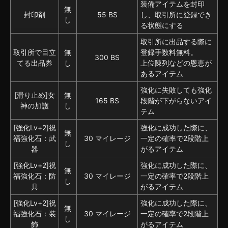
装備アイテムを封印
無
封印剤
55 BS
し、取引所に登録でき
し
る状態にする
取引所に出品する際に
取引所で目立
無
登録手数料無料。
300 BS
てる出品券
し
上位陳列などの恩恵が
あるアイテム
強化に失敗しても強化
[滑り止め]女
無
165 BS
段階が下がらないアイ
神の加護
し
テム
[強化Lv+2]祝
強化に成功した際に、
無
福強化石：武
30 マイレージ
一定の確率で2段階上
し
器
がるアイテム
[強化Lv+2]祝
強化に成功した際に、
無
福強化石：防
30 マイレージ
一定の確率で2段階上
し
具
がるアイテム
[強化Lv+2]祝
強化に成功した際に、
無
福強化石：装
30 マイレージ
一定の確率で2段階上
し
飾
がるアイテム