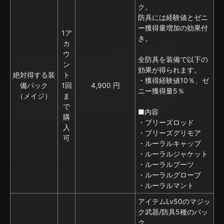
ク。
防具には経験値とゼニ
ー獲得量増加の効果付
1ア
き。
カ
ウ
全防具を装備で以下の
ン
効果が得られます。
絶対得する装
ト
・獲得経験値10％、ゼ
備パック
1回
4,900 円
ニー獲得量5％
（メイジ）
ま
で
■内容
購
・ブリーズロッド
入
・ブリーズグリモア
可
・ルーラルキャップ
・ルーラルジャケット
・ルーラルブーツ
・ルーラルグローブ
・ルーラルマント
アイテムLv50のマジッ
ク武器/防具5種のパッ
ク。