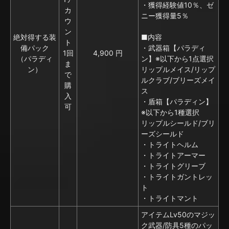
・獲得経験値10％、ゼ
カ
ニー獲得量5％
ウ
ン
絶対得する装
■内容
ト
備パック
・武器箱【パラディ
1回
4,900 円
（パラディ
ン】※以下から1点選択
ま
ン）
リップルメイス/リップ
で
ルクラブ/ブリーズメイ
購
ス
入
・盾箱【パラディン】
可
※以下から1種選択
リップルシールド/ブリ
ーズシールド
・トライトヘルム
・トライトアーマー
・トライトグリーブ
・トライトガントレッ
ト
・トライトマント
アイテムLv50のマジッ
ク武器/防具5種のパッ