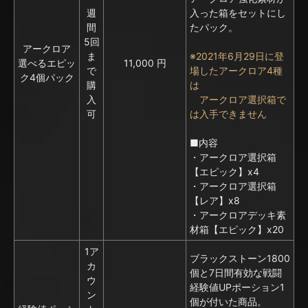
週
入った箱をセットにし
間
たパック。
5回
アークロア
ま
※2021年6月29日に登
選べるエピッ
11,000 円
で
場したアークロア4種
ク4個パック
購
は
入
アークロア選択箱で
可
は入手できません
■内容
・アークロア選択箱
【エピック】x4
・アークロア選択箱
【レア】x8
・アークロアデッキ素
材箱【エピック】x20
1ア
ブラックストーン1800
カ
個と7日間有効な戦闘
ウ
経験値UPポーション1
ン
個が付いた商品。