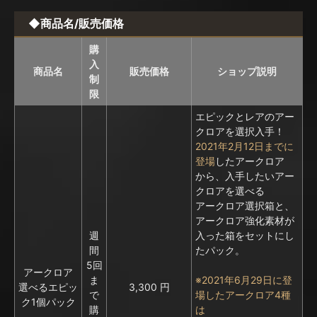
◆商品名/販売価格
購
入
商品名
販売価格
ショップ説明
制
限
エピックとレアのアー
クロアを選択入手！
2021年2月12日までに
登場
したアークロア
から、入手したいアー
クロアを選べる
アークロア選択箱と、
アークロア強化素材が
週
入った箱をセットにし
間
たパック。
5回
アークロア
ま
※2021年6月29日に登
選べるエピッ
3,300 円
で
場したアークロア4種
ク1個パック
購
は