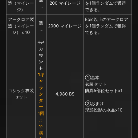
造（マイレー
200 マイレージ
を1個ランダムで獲得
し
ジ）
できる。
アークロア製
Epic以上のアークロア
無
造（マイレー
2000 マイレージ
を1個ランダムで獲得
し
ジ）ｘ10
できる。
1ア
カ
ウ
ン
ト
1キ
①基本
ャ
衣装セット
ラ
ゴシック衣装
防具5部位セットx1
ク
4,980 BS
セット
タ
②おまけ
ー
形態投影の水晶x10
1回
ま
で
購