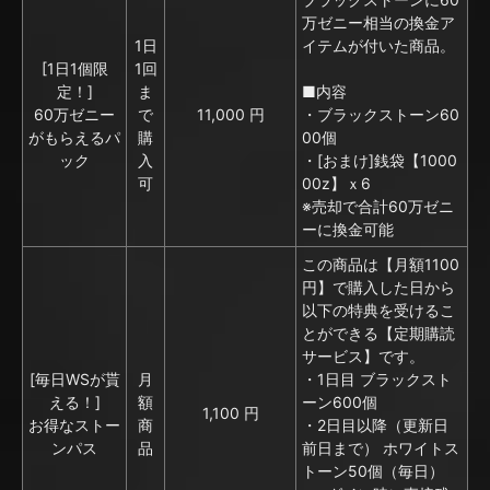
万ゼニー相当の換金ア
1日
イテムが付いた商品。
[1日1個限
1回
定！]
ま
■内容
60万ゼニー
で
11,000 円
・ブラックストーン60
がもらえるパ
購
00個
ック
入
・[おまけ]銭袋【1000
可
00z】ｘ6
※売却で合計60万ゼニ
ーに換金可能
この商品は【月額1100
円】で購入した日から
以下の特典を受けるこ
とができる【定期購読
サービス】です。
[毎日WSが貰
月
・1日目 ブラックスト
える！]
額
ーン600個
1,100 円
お得なストー
商
・2日目以降（更新日
ンパス
品
前日まで） ホワイトス
トーン50個（毎日）