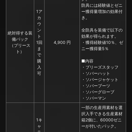
防具には経験値とゼニ
1ア
ー獲得量増加の効果付
カ
き。
ウ
ン
全防具を装備で以下の
絶対得する装
ト
効果が得られます。
備パック
1回
4,900 円
・獲得経験値10％、ゼ
（プリース
ま
ニー獲得量5％
ト）
で
購
■内容
入
・ブリーズスタッフ
可
・ソバーハット
・ソバージャケット
・ソバーブーツ
・ソバーグローブ
・ソバーマン
一部の生産用素材を選
択入手できる生産素材
1キ
箱2個に、60000ゼニ
ャ
ーが付いたパック。