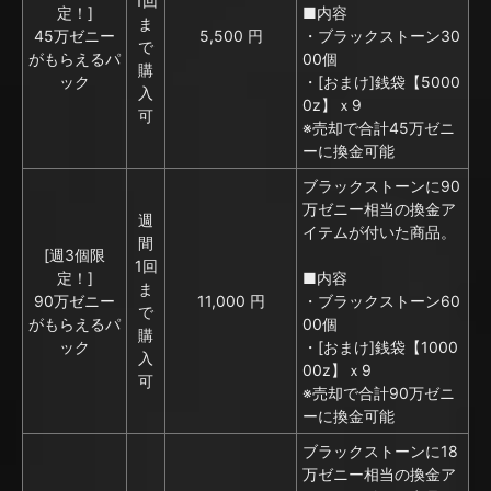
1回
定！]
■内容
ま
45万ゼニー
5,500 円
・ブラックストーン30
で
がもらえるパ
00個
購
ック
・[おまけ]銭袋【5000
入
0z】ｘ9
可
※売却で合計45万ゼニ
ーに換金可能
ブラックストーンに90
万ゼニー相当の換金ア
週
イテムが付いた商品。
間
[週3個限
1回
定！]
■内容
ま
90万ゼニー
11,000 円
・ブラックストーン60
で
がもらえるパ
00個
購
ック
・[おまけ]銭袋【1000
入
00z】ｘ9
可
※売却で合計90万ゼニ
ーに換金可能
ブラックストーンに18
万ゼニー相当の換金ア