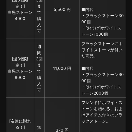
定！]
ま
5,500 円
■内容
白黒ストーン
で
・ブラックストーン30
4000
購
00個
入
・[おまけ]ホワイトス
可
トーン1000個
ブラックストーンにホ
週
ワイトストーンが付い
間
た商品。
[週3個限
3回
定！]
ま
11,000 円
■内容
白黒ストーン
で
・ブラックストーン60
8000
購
00個
入
・[おまけ]ホワイトス
可
トーン2000個
フレンドにホワイトス
トーンを贈れる、おま
けアイテム付きのブラ
[友達に贈れ
ックストーン。
る！]
無
370 円