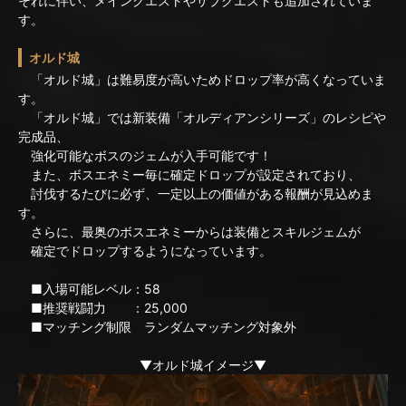
それに伴い、メインクエストやサブクエストも追加されていま
す。
オルド城
「オルド城」は難易度が高いためドロップ率が高くなっていま
す。
「オルド城」では新装備「オルディアンシリーズ」のレシピや
完成品、
強化可能なボスのジェムが入手可能です！
また、ボスエネミー毎に確定ドロップが設定されており、
討伐するたびに必ず、一定以上の価値がある報酬が見込めま
す。
さらに、最奥のボスエネミーからは装備とスキルジェムが
確定でドロップするようになっています。
■入場可能レベル：58
■推奨戦闘力 ：25,000
■マッチング制限 ランダムマッチング対象外
▼オルド城イメージ▼