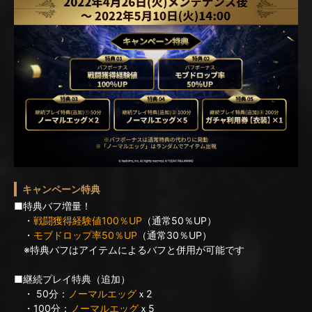
キャンペーン特典
■特典バフ増量！
・
戦闘獲得経験値100％UP
（通常50％UP）
・
モブドロップ率50％UP
（通常30％UP）
※特典バフはアイテムによるバフと併用が可能です
■継続プレイ特典（追加）
・ 50分：
ノーマルエッグ
ｘ2
・100分：
ノーマルエッグ
ｘ5