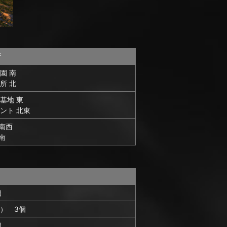
所
園 南
所 北
基地 東
ント 北東
南西
南
個
） 3個
個