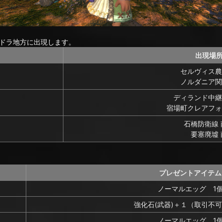
ドラ地方に出現します。
出現場
セルヴィス農
ノルダニア関
ディランド中継
宿場町クレアフォ
石橋防衛線 
要塞廃墟 
プレゼントアイテム
ノーマルエッグ 1
強化石(武器)＋１（取引不可
ノーマルエッグ 1