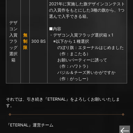
2021年に実施した旗デザインコンテスト
の入賞作をもとにした3種の旗から、1つ
選んで入手できる箱。
デザ
コン
■内容
入賞
無
・デザコン入賞フラッグ選択箱ｘ1
フラ
制
300 BS
※以下から１種選択
ッグ
限
のぼり旗：エターナルはじめました
選択
（作：まこたる）
箱
お願いパーティーに誘って
（作：ハワトラ）
バジル＆チーズ丼いかがですか
（作：がっしー）
それでは、引き続き『ETERNAL』をよろしくお願いいたしま
す。
『ETERNAL』運営チーム