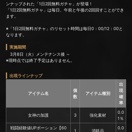
ンナップされた「1日2回無料ガチャ」が登場！
「1日2回無料ガチャ」は毎日、午前と午後の2回回すことができ
ます。
※「1日2回無料ガチャ」のリセット時間は毎日0：00/12：00と
なります。
実施期間
3月8日（火）メンテナンス後 ～
※現時点では終了予定はありません。
出現ラインナップ
出
個
現
アイテム名
アイテム種別
数
確
率
0.0
女神の加護
3
強化素材
1％
戦闘経験値UPポーション【60
0.0
1
消耗品