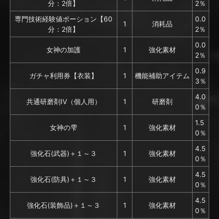
分：2倍】
2％
専門技術経験値ポーション【60
0.0
1
消耗品
分：2倍】
2％
0.0
女神の加護
1
強化素材
2％
0.9
ガチャ利用券【衣装】
1
機能補助アイテム
3％
4.0
共通研磨剤IV（個人用）
1
研磨剤
0％
1.5
女神の雫
1
強化素材
0％
4.5
強化石(武器)＋１～３
1
強化素材
0％
4.5
強化石(防具)＋１～３
1
強化素材
0％
4.5
強化石(装飾品)＋１～３
1
強化素材
0％