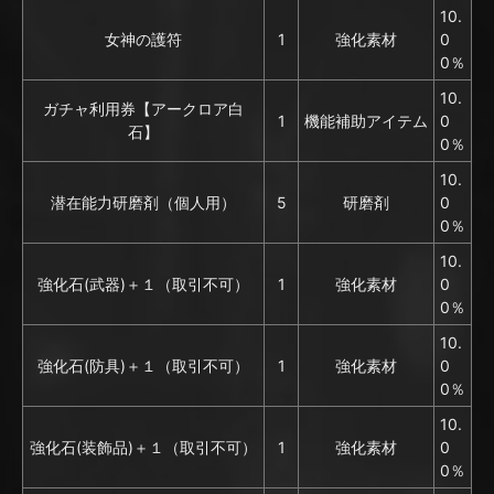
10.
女神の護符
1
強化素材
0
0％
10.
ガチャ利用券【アークロア白
1
機能補助アイテム
0
石】
0％
10.
潜在能力研磨剤（個人用）
5
研磨剤
0
0％
10.
強化石(武器)＋１（取引不可）
1
強化素材
0
0％
10.
強化石(防具)＋１（取引不可）
1
強化素材
0
0％
10.
強化石(装飾品)＋１（取引不可）
1
強化素材
0
0％