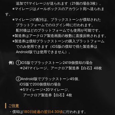
追加で1マイレージが送られます（21個の場合3枚）。
※マイレージはメールボックスのアカウント宛へ送られま
す。
※マイレージの配付は、ブラックストーンが償却された
プラットフォームでのログイン時に行われます。
配付後はどのプラットフォームでも使用が可能です。
※製造券はアークロア製造画面の枚数に直接反映されます。
※製造券は償却ブラックストーンの購入プラットフォーム
でのみ使用できます（iOS版の償却で得た製造券は
Android版では使用できません）。
例）
①iOS版でブラックストーン2419個償却の場合
⇒241マイレージ、アークロア製造券【白石】48枚
②Android版でブラックストーン45個、
iOS版で200個償却の場合
⇒5マイレージ+20マイレージ、
アークロア製造券【白石】4枚
ご注意
・償却は
180日経過の翌日4:30頃
に行われます。