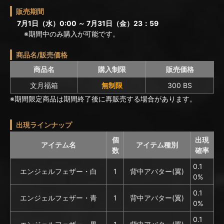
販売期間
7月1日（水）0:00 ～ 7月31日（金）23：59
※期間中のみ購入が可能です。
商品名/販売価格
商品名
購入制限
販売価格
文月福箱
無制限
300 BS
※期間限定商品は期間終了後に再販売する場合があります。
出現ラインナップ
個
出現
アイテム名
アイテム種別
数
確率
0.1
エンジェルフェザー・白
1
背中アバター(翼)
0%
0.1
エンジェルフェザー・青
1
背中アバター(翼)
0%
0.1