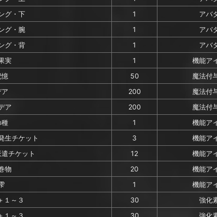
ング・下
1
アバ
ング・腕
1
アバ
ング・背
1
アバ
果実
1
機能ア
記憶
50
魔法付
デア
200
魔法付
デア
200
魔法付
の種
1
機能ア
発生チケット
3
機能ア
派遣チケット
12
機能ア
巻物
20
機能ア
雫
1
機能ア
)＋１～３
30
強化
)＋１～３
30
強化