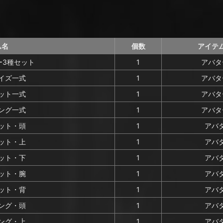
ム名
個数
アイテ
ー3種セット
1
アバタ
イズ一式
1
アバタ
ット一式
1
アバタ
ング一式
1
アバタ
ット・頭
1
アバ
ット・上
1
アバ
ット・下
1
アバ
ット・腕
1
アバ
ット・背
1
アバ
ング・頭
1
アバ
ング・上
1
アバ