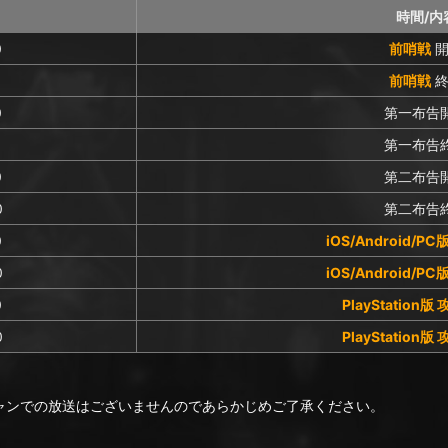
時間/内
0
前哨戦
開
前哨戦
終
0
第一布告
9
第一布告
0
第二布告
0
第二布告
0
iOS/Android/P
0
iOS/Android/P
0
PlayStation版
0
PlayStation版
はビモチャンでの放送はございませんのであらかじめご了承ください。