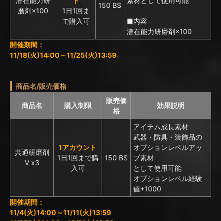
潜在能力研
ト
素材として使用可能
150 BS
磨剤×100
1日1回ま
で購入可
■内容
潜在能力研磨剤×100
開催期間：
11/18(火)14:00～11/25(火)13:59
商品名/販売価格
販売価
商品名
購入制限
効果説明
格
アイテム成長素材
武器・防具・装飾品の
1アカウント
オプションレベルアッ
共通研磨剤
1日1回まで購
150 BS
プ素材
Ⅴ x3
入可
として使用可能
オプションレベル経験
値+1000
開催期間：
11/4(火)14:00～11/11(火)13:59