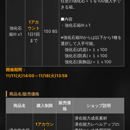
任意の強化石＋１を100個入手で
きる箱。
■内容
1アカ
・強化石箱IIIｘ1
強化石
ウント
150 BS
箱III x1
1日1回
※強化石箱IIIからは以下から1種を
まで
選択して入手可能。
強化石(武器)＋１ｘ100
強化石(防具)＋１ｘ100
強化石(装飾品)＋１ｘ100
開催期間：
11/11(火)14:00～11/18(火)13:59
商品名/販売価格
販売価
商品名
購入制限
ショップ説明
格
潜在能力成長素材
1アカウン
潜在能力レベルアップの