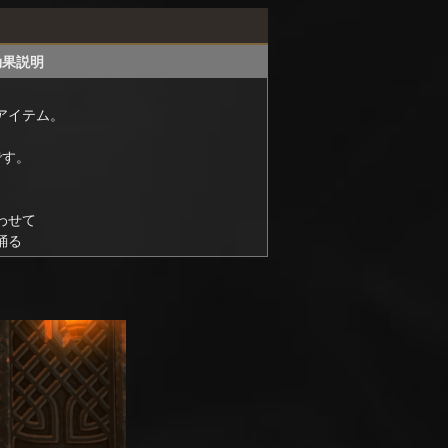
効果説明
アイテム。
です。
わせて
踊る