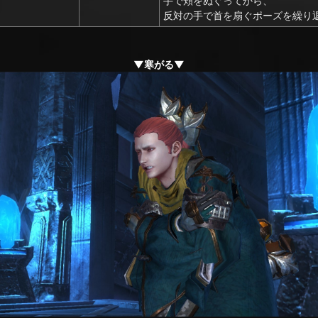
手で頬をぬぐってから、
反対の手で首を扇ぐポーズを繰り
▼寒がる▼