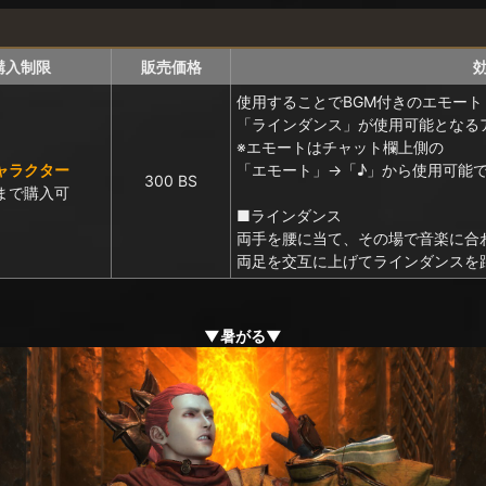
購入制限
販売価格
使用することでBGM付きのエモート
「ラインダンス」が使用可能となる
※エモートはチャット欄上側の
ャラクター
「エモート」→「♪」から使用可能
300 BS
まで購入可
■ラインダンス
両手を腰に当て、その場で音楽に合
両足を交互に上げてラインダンスを
▼暑がる▼