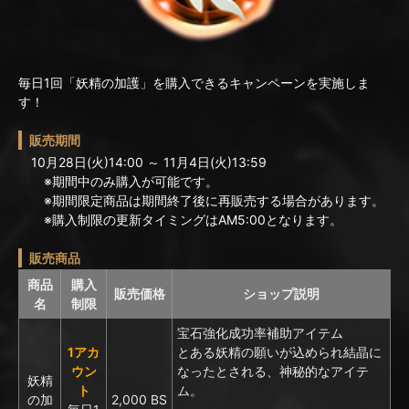
毎日1回「妖精の加護」を購入できるキャンペーンを実施しま
す！
販売期間
10月28日(火)14:00 ～ 11月4日(火)13:59
※期間中のみ購入が可能です。
※期間限定商品は期間終了後に再販売する場合があります。
※購入制限の更新タイミングはAM5:00となります。
販売商品
商品
購入
販売価格
ショップ説明
名
制限
宝石強化成功率補助アイテム
1アカ
とある妖精の願いが込められ結晶に
ウン
なったとされる、神秘的なアイテ
妖精
ト
ム。
の加
2,000 BS