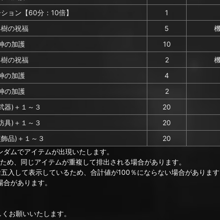
ション【60分：10倍】
1
界樹の祝福
5
神の加護
10
界樹の祝福
2
神の加護
4
神の加護
2
武器)＋１～３
20
防具)＋１～３
20
装飾品)＋１～３
20
ンダムでアイテムが出現いたします。
のため、同じアイテムが重複して排出される場合があります。
捨五入して表示しているため、合計値が100％にならない場合があります
場合があります。
ろしくお願いいたします。