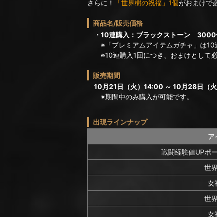
さらに！
「世界樹の祝福」1個
がおまけで
商品名/販売価格
・10連購入：ブラックストーン 3000
※「プレミアムアイテムガチャ」は10
※10連購入1回につき、おまけとして必
販売期間
10月21日（火）14:00 ～ 10月28日（火
※期間中のみ購入が可能です。
出現ラインナップ
ア
戦闘経験値UPポー
世
女
世
女