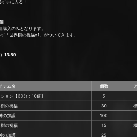
必ず手に入る！
個
連購入のみとなります。
ず「世界樹の祝福x1」がついてきます。
）13:59
イテム名
個数
ション【60分：10倍】
5
界樹の祝福
30
神の加護
100
界樹の祝福
15
神の加護
25