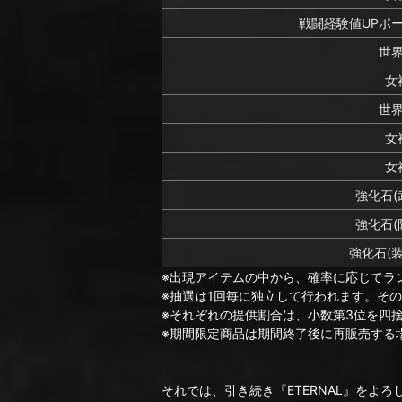
戦闘経験値UPポー
世
女
世
女
女
強化石(
強化石(
強化石(
※出現アイテムの中から、確率に応じてラ
※抽選は1回毎に独立して行われます。そ
※それぞれの提供割合は、小数第3位を四
※期間限定商品は期間終了後に再販売する
それでは、引き続き『ETERNAL』をよ