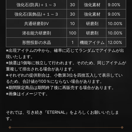
強化石(防具)＋１～３
30
強化素材
9.00%
強化石(装飾品)＋１～３
30
強化素材
9.00%
共通研磨剤IV
10
研磨剤
10.00%
潜在能力研磨剤
100
研磨剤
10.00%
形態投影の水晶
1
機能アイテム
12.00%
※出現アイテムの中から、確率に応じてランダムでアイテムが出
現いたします。
※抽選は1個毎に独立して行われます。そのため、同じアイテムが
重複して排出される場合があります。
※それぞれの提供割合は、小数第3位を四捨五入して表示してい
るため、合計値が100％にならない場合があります。
※期間限定商品は期間終了後に再販売する場合があります。
※画像はイメージです。
それでは、引き続き『ETERNAL』をよろしくお願いいたしま
す。