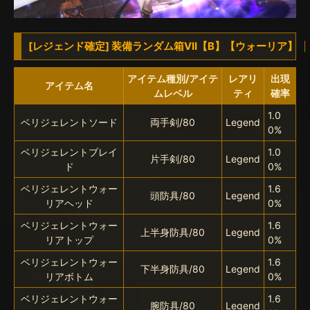
[レジェンド確定] 装備ランダム箱VII【B】【ウォーリア】
アイテム種別/アイテ
レアリ
出現
アイテム名
ムレベル
ティ
確率
1.0
ベリジェレントソード
両手剣/80
Legend
0%
ベリジェレントブレイ
1.0
片手剣/80
Legend
ド
0%
ベリジェレントウォー
1.6
頭防具/80
Legend
リアヘッド
0%
ベリジェレントウォー
1.6
上半身防具/80
Legend
リアトップ
0%
ベリジェレントウォー
1.6
下半身防具/80
Legend
リアボトム
0%
ベリジェレントウォー
1.6
腕防具/80
Legend