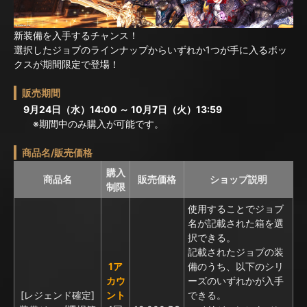
新装備を入手するチャンス！
選択したジョブのラインナップからいずれか1つが手に入るボッ
クスが期間限定で登場！
販売期間
9月24日（水）14:00 ～ 10月7日（火）13:59
※期間中のみ購入が可能です。
商品名/販売価格
購入
商品名
販売価格
ショップ説明
制限
使用することでジョブ
名が記載された箱を選
択できる。
記載されたジョブの装
1ア
備のうち、以下のシリ
カウ
ーズのいずれかが入手
[レジェンド確定]
ント
できる。