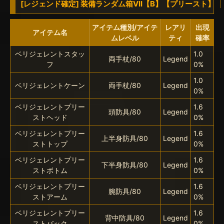
[レジェンド確定] 装備ランダム箱VII【B】【プリースト】
アイテム種別/アイテ
レアリ
出現
アイテム名
ムレベル
ティ
確率
ベリジェレントスタッ
1.0
両手杖/80
Legend
フ
0%
1.0
ベリジェレントケーン
両手杖/80
Legend
0%
ベリジェレントプリー
1.6
頭防具/80
Legend
ストヘッド
0%
ベリジェレントプリー
1.6
上半身防具/80
Legend
ストトップ
0%
ベリジェレントプリー
1.6
下半身防具/80
Legend
ストボトム
0%
ベリジェレントプリー
1.6
腕防具/80
Legend
ストアーム
0%
ベリジェレントプリー
1.6
背中防具/80
Legend
ストバック
0%