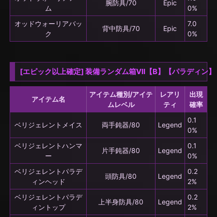
腕防具/70
Epic
ム
0%
オッドウォーリアバッ
7.0
背中防具/70
Epic
ク
0%
[エピック以上確定] 装備ランダム箱VII【B】【パラディン】
アイテム種別/アイテ
レアリ
出現
アイテム名
ムレベル
ティ
確率
0.1
ベリジェレントメイス
両手鈍器/80
Legend
0%
ベリジェレントハンマ
0.1
片手鈍器/80
Legend
ー
0%
ベリジェレントパラデ
0.2
頭防具/80
Legend
ィンヘッド
2%
ベリジェレントパラデ
0.2
上半身防具/80
Legend
ィントップ
2%