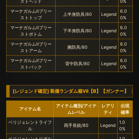
ストヘッド
0%
マーナガルムIIプリー
6.0
上半身防具/80
Legend
ストトップ
0%
マーナガルムIIプリー
6.0
下半身防具/80
Legend
ストボトム
0%
マーナガルムIIプリー
6.0
腕防具/80
Legend
ストアーム
0%
マーナガルムIIプリー
6.0
背中防具/80
Legend
ストバック
0%
[レジェンド確定] 装備ランダム箱VII【B】【ガンナー】
アイテム種別/アイテ
レアリ
出現
アイテム名
ムレベル
ティ
確率
ベリジェレントライフ
1.0
両手長銃/80
Legend
ル
0%
ベリジェレントリボル
1.0