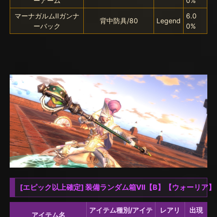
ーアーム
0%
マーナガルムIIガンナ
6.0
背中防具/80
Legend
ーバック
0%
[エピック以上確定] 装備ランダム箱VII【B】【ウォーリア】
アイテム種別/アイテ
レアリ
出現
アイテム名