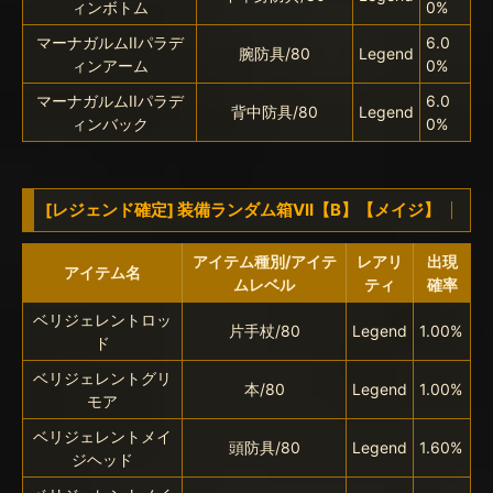
ィンボトム
0%
マーナガルムIIパラデ
6.0
腕防具/80
Legend
ィンアーム
0%
マーナガルムIIパラデ
6.0
背中防具/80
Legend
ィンバック
0%
[レジェンド確定] 装備ランダム箱VII【B】【メイジ】
アイテム種別/アイテ
レアリ
出現
アイテム名
ムレベル
ティ
確率
ベリジェレントロッ
片手杖/80
Legend
1.00%
ド
ベリジェレントグリ
本/80
Legend
1.00%
モア
ベリジェレントメイ
頭防具/80
Legend
1.60%
ジヘッド