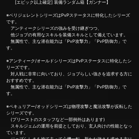
[エピック以上確定] 装備ランダム箱【ガンナー】
※ベリジェレントシリーズはPvPステータスに特化したシリーズ
です。
アンティークシリーズの強みを受け継ぎつつ、
他ジョブの有用なスキルを装備スキルとして備えています。
無属性で、主な潜在能力は「PvP攻撃力」「PvP防御力」で
す。
※アンティーク/オールドシリーズはPvPステータスに特化したシ
リーズです。
対人戦に非常に向いており、ジョブらしい強さを追求する方に
おすすめです。
無属性で、主な潜在能力は「PvP攻撃力」「PvP防御力」で
す。
※ペキュリアー/オッドシリーズは物理攻撃と魔法攻撃が反転した
シリーズです。
(プリーストのスタッフなど一部例外はあります)
スキルジェムの運用を前提としており、玄人向けの性能となっ
ています。
ジョブらしさを捨て去って心機一転、新たな強さを求める方に