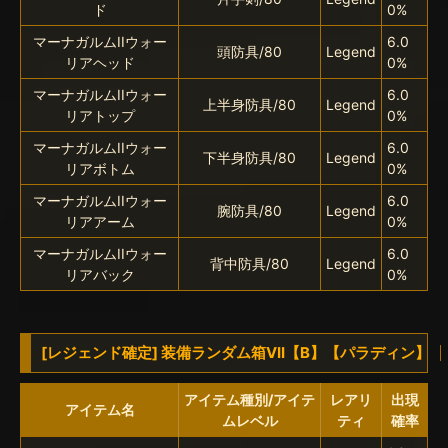
ド
0%
マーナガルムIIウォー
6.0
頭防具/80
Legend
リアヘッド
0%
マーナガルムIIウォー
6.0
上半身防具/80
Legend
リアトップ
0%
マーナガルムIIウォー
6.0
下半身防具/80
Legend
リアボトム
0%
マーナガルムIIウォー
6.0
腕防具/80
Legend
リアアーム
0%
マーナガルムIIウォー
6.0
背中防具/80
Legend
リアバック
0%
[レジェンド確定] 装備ランダム箱VII【B】【パラディン】
アイテム種別/アイテ
レアリ
出現
アイテム名
ムレベル
ティ
確率