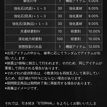
蘇生の雫
1
機能アイテム
5.00%
強化石(武器)＋１～３
30
強化素材
9.00%
強化石(防具)＋１～３
30
強化素材
9.00%
強化石(装飾品)＋１～３
30
強化素材
9.00%
共通研磨剤IV
10
研磨剤
10.00%
潜在能力研磨剤
100
研磨剤
10.00%
形態投影の水晶
1
機能アイテム
12.00%
※出現アイテムの中から、確率に応じてランダムでアイテムが出
現いたします。
※抽選は1個毎に独立して行われます。そのため、同じアイテムが
重複して排出される場合があります。
※それぞれの提供割合は、小数第3位を四捨五入して表示してい
るため、合計値が100％にならない場合があります。
※期間限定商品は期間終了後に再販売する場合があります。
※画像はイメージです。
それでは、引き続き『ETERNAL』をよろしくお願いいたしま