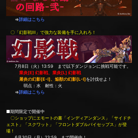
⇒
詳細はこちら
〇「幻影戦III」で強力な装備を手に入れろ！
7月8日（火）13:59 まで以下ダンジョンに挑戦可能です。
業炎[E] 幻影戦、業炎[L] 幻影戦
屠炎の幻影[E-I]、焔獣の幻影[L-I]
を討伐せよ！
弱点：水 耐性：火
⇒
詳細はこちら
■期間限定で開催中
〇ショップにエモートの書「インディアンダンス」「サイドチ
ェスト」「スクワット」「フロントダブルバイセップス」が登
場！
6月30日（月）23:59 まで開催中！