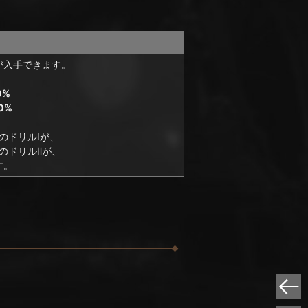
が入手できます。
0%
0%
のドリルⅠが、
のドリルⅡが、
す。