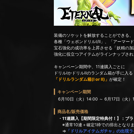
装備のソケットを解放することができる、
各種「ウェポンドリルⅠ/Ⅱ」、「アーマード
宝石強化の成功率を上昇させる「妖精の加
強化に役立つアイテムがラインナップされ
キャンペーン期間中、11連購入ごとに
ドリルIかドリルIIのランダム箱が手に入る
「ドリルランダム箱(I or II)」
が確定！
キャンペーン期間
6月10日（火）14:00 ～ 6月17日（火）1
商品名/販売価格
・11連購入【期間限定特典付！】：ブラッ
※通常10連＋確定1枠での排出となり
⇒
「ドリルアイテムガチャ」の出現ラ