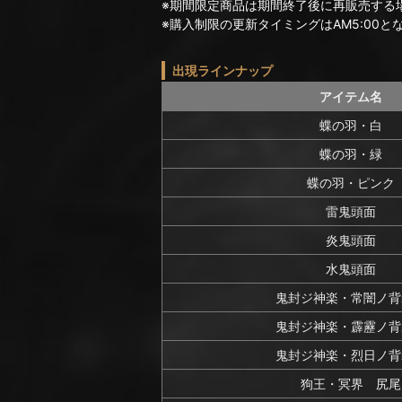
※期間限定商品は期間終了後に再販売する
※購入制限の更新タイミングはAM5:00と
出現ラインナップ
アイテム名
蝶の羽・白
蝶の羽・緑
蝶の羽・ピンク
雷鬼頭面
炎鬼頭面
水鬼頭面
鬼封ジ神楽・常闇ノ背
鬼封ジ神楽・霹靂ノ背
鬼封ジ神楽・烈日ノ背
狗王・冥界 尻尾