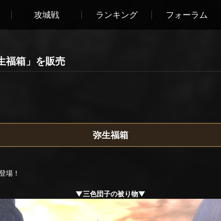
攻城戦
ランキング
フォーラム
生福箱」を販売
弥生福箱
登場！
▼三色団子の被り物▼