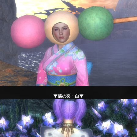
▼蝶の羽・白▼