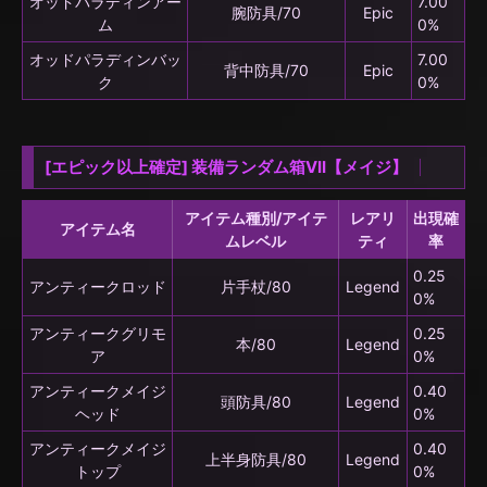
オッドパラディンアー
7.00
腕防具/70
Epic
ム
0%
オッドパラディンバッ
7.00
背中防具/70
Epic
ク
0%
[エピック以上確定] 装備ランダム箱VII【メイジ】
アイテム種別/アイテ
レアリ
出現確
アイテム名
ムレベル
ティ
率
0.25
アンティークロッド
片手杖/80
Legend
0%
アンティークグリモ
0.25
本/80
Legend
ア
0%
アンティークメイジ
0.40
頭防具/80
Legend
ヘッド
0%
アンティークメイジ
0.40
上半身防具/80
Legend
トップ
0%