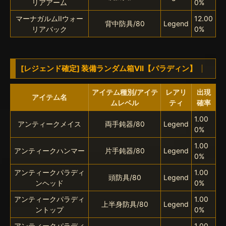
リアアーム
0%
マーナガルムIIウォー
12.00
背中防具/80
Legend
リアバック
0%
[レジェンド確定] 装備ランダム箱VII【パラディン】
アイテム種別/アイテ
レアリ
出現
アイテム名
ムレベル
ティ
確率
1.00
アンティークメイス
両手鈍器/80
Legend
0%
1.00
アンティークハンマー
片手鈍器/80
Legend
0%
アンティークパラディ
1.00
頭防具/80
Legend
ンヘッド
0%
アンティークパラディ
1.00
上半身防具/80
Legend
ントップ
0%
アンティークパラディ
1.00