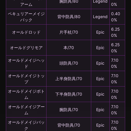
腕防具/80
Legend
アーム
0%
ペキュリアーメイジ
0.40
背中防具/80
Legend
バック
0%
6.25
オールドロッド
片手杖/70
Epic
0%
6.25
オールドグリモア
本/70
Epic
0%
オールドメイジヘッ
7.10
頭防具/70
Epic
ド
0%
オールドメイジトッ
7.10
上半身防具/70
Epic
プ
0%
オールドメイジボト
7.10
下半身防具/70
Epic
ム
0%
オールドメイジアー
7.10
腕防具/70
Epic
ム
0%
オールドメイジバッ
7.10
背中防具/70
Epic
ク
0%