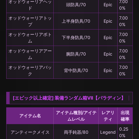
オッドウォーリアヘッ
7.00
頭防具/70
Epic
ド
0%
オッドウォーリアトッ
7.00
上半身防具/70
Epic
プ
0%
オッドウォーリアボト
7.00
下半身防具/70
Epic
ム
0%
オッドウォーリアアー
7.00
腕防具/70
Epic
ム
0%
オッドウォーリアバッ
7.00
背中防具/70
Epic
ク
0%
[エピック以上確定] 装備ランダム箱VII【パラディン】
アイテム種別/アイテ
レアリ
出現
アイテム名
ムレベル
ティ
確率
0.25
アンティークメイス
両手鈍器/80
Legend
0%