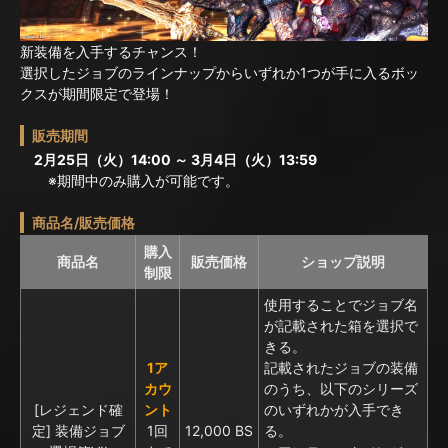
新装備を入手するチャンス！
選択したジョブのラインナップからいずれか1つが手に入るボッ
クスが期間限定で登場！
販売期間
2月25日（火）14:00 ～ 3月4日（火）13:59
※期間中のみ購入が可能です。
商品名/販売価格
購入
商品名
販売価格
ショップ説明
制限
使用することでジョブ名
が記載された箱を選択で
きる。
1ア
記載されたジョブの装備
カウ
のうち、以下のシリーズ
[レジェンド確
ント
のいずれかが入手でき
定] 装備ジョブ
1回
12,000 BS
る。