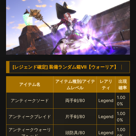
[レジェンド確定] 装備ランダム箱VII【ウォーリア】
アイテム種別/アイテ
レアリ
出現
アイテム名
ムレベル
ティ
確率
1.00
アンティークソード
両手剣/80
Legend
0%
1.00
アンティークブレイド
片手剣/80
Legend
0%
アンティークウォーリ
1.00
頭防具/80
Legend
アヘッド
0%