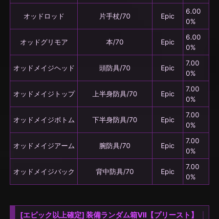
6.00
オッドロッド
片手杖/70
Epic
0%
6.00
オッドグリモア
本/70
Epic
0%
7.00
オッドメイジヘッド
頭防具/70
Epic
0%
7.00
オッドメイジトップ
上半身防具/70
Epic
0%
7.00
オッドメイジボトム
下半身防具/70
Epic
0%
7.00
オッドメイジアーム
腕防具/70
Epic
0%
7.00
オッドメイジバック
背中防具/70
Epic
0%
[エピック以上確定] 装備ランダム箱VII【プリースト】