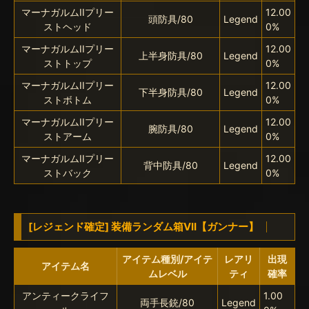
マーナガルムIIプリー
12.00
頭防具/80
Legend
ストヘッド
0%
マーナガルムIIプリー
12.00
上半身防具/80
Legend
ストトップ
0%
マーナガルムIIプリー
12.00
下半身防具/80
Legend
ストボトム
0%
マーナガルムIIプリー
12.00
腕防具/80
Legend
ストアーム
0%
マーナガルムIIプリー
12.00
背中防具/80
Legend
ストバック
0%
[レジェンド確定] 装備ランダム箱VII【ガンナー】
アイテム種別/アイテ
レアリ
出現
アイテム名
ムレベル
ティ
確率
アンティークライフ
1.00
両手長銃/80
Legend