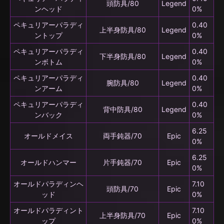
頭防具/80
Legend
ンヘッド
0%
ペキュリアーパラディ
0.40
上半身防具/80
Legend
ントップ
0%
ペキュリアーパラディ
0.40
下半身防具/80
Legend
ンボトム
0%
ペキュリアーパラディ
0.40
腕防具/80
Legend
ンアーム
0%
ペキュリアーパラディ
0.40
背中防具/80
Legend
ンバック
0%
6.25
オールドメイス
両手鈍器/70
Epic
0%
6.25
オールドハンマー
片手鈍器/70
Epic
0%
オールドパラディンヘ
7.10
頭防具/70
Epic
ッド
0%
オールドパラディント
7.10
上半身防具/70
Epic
ップ
0%