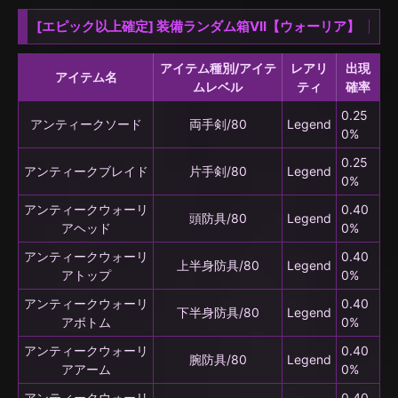
[エピック以上確定] 装備ランダム箱VII【ウォーリア】
アイテム種別/アイテ
レアリ
出現
アイテム名
ムレベル
ティ
確率
0.25
アンティークソード
両手剣/80
Legend
0%
0.25
アンティークブレイド
片手剣/80
Legend
0%
アンティークウォーリ
0.40
頭防具/80
Legend
アヘッド
0%
アンティークウォーリ
0.40
上半身防具/80
Legend
アトップ
0%
アンティークウォーリ
0.40
下半身防具/80
Legend
アボトム
0%
アンティークウォーリ
0.40
腕防具/80
Legend
アアーム
0%
アンティークウォーリ
0.40