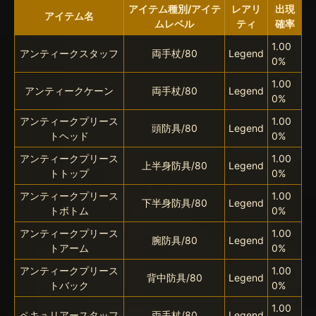
アイテム種別/アイテ
レアリ
出現
アイテム名
ムレベル
ティ
確率
1.00
アンティークスタッフ
両手杖/80
Legend
0%
1.00
アンティークケーン
両手杖/80
Legend
0%
アンティークプリース
1.00
頭防具/80
Legend
トヘッド
0%
アンティークプリース
1.00
上半身防具/80
Legend
トトップ
0%
アンティークプリース
1.00
下半身防具/80
Legend
トボトム
0%
アンティークプリース
1.00
腕防具/80
Legend
トアーム
0%
アンティークプリース
1.00
背中防具/80
Legend
トバック
0%
1.00
ペキュリアースタッフ
両手杖/80
Legend