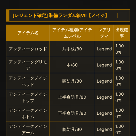
[レジェンド確定] 装備ランダム箱VII【メイジ】
アイテム種別/アイテ
レアリ
出現確
アイテム名
ムレベル
ティ
率
1.00
アンティークロッド
片手杖/80
Legend
0%
アンティークグリモ
1.00
本/80
Legend
ア
0%
アンティークメイジ
1.00
頭防具/80
Legend
ヘッド
0%
アンティークメイジ
1.00
上半身防具/80
Legend
トップ
0%
アンティークメイジ
1.00
下半身防具/80
Legend
ボトム
0%
アンティークメイジ
1.00
腕防具/80
Legend
アーム
0%