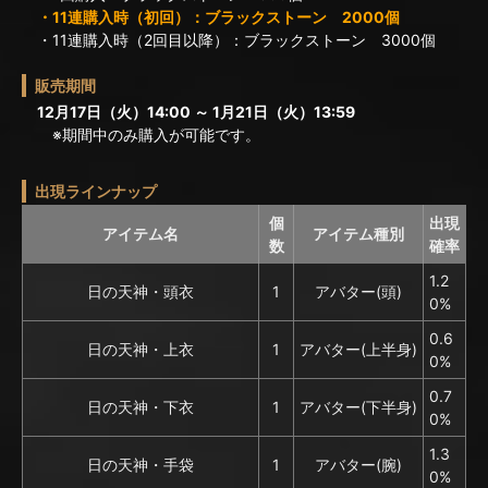
・11連購入時（初回）：ブラックストーン 2000個
・11連購入時（2回目以降）：ブラックストーン 3000個
販売期間
12月17日（火）14:00 ～ 1月21日（火）13:59
※期間中のみ購入が可能です。
出現ラインナップ
個
出現
アイテム名
アイテム種別
数
確率
1.2
日の天神・頭衣
1
アバター(頭)
0%
0.6
日の天神・上衣
1
アバター(上半身)
0%
0.7
日の天神・下衣
1
アバター(下半身)
0%
1.3
日の天神・手袋
1
アバター(腕)
0%