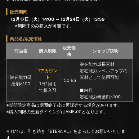
販売期間
12月17日（火）14:00 ～ 12月24日（火）13:59
※期間中のみ購入が可能です。
商品名/販売価格
販売価
商品名
購入制限
ショップ説明
格
潜在能力成長素材
1アカウン
潜在能力レベルアップの
潜在能力研
ト
素材として使用可能
150 BS
磨剤×100
1日1回ま
で購入可
■内容
潜在能力研磨剤×100
※期間限定商品は期間終了後に再販売する場合があります。
※購入制限の更新タイミングはAM5:00となります。
それでは、引き続き『ETERNAL』をよろしくお願いいたしま
す。