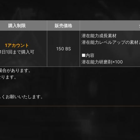
購入制限
販売価格
潜在能力成長素材
潜在能力レベルアップの素材
1アカウント
150 BS
1日1回まで購入可
■内容
潜在能力研磨剤×100
場合があります。
なります。
ろしくお願いいたします。