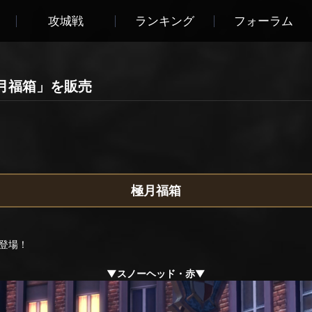
攻城戦
ランキング
フォーラム
月福箱」を販売
極月福箱
登場！
▼スノーヘッド・赤▼