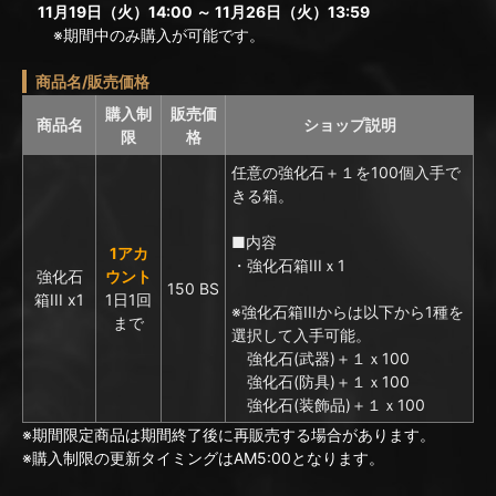
11月19日（火）14:00 ～ 11月26日（火）13:59
※期間中のみ購入が可能です。
商品名/販売価格
購入制
販売価
商品名
ショップ説明
限
格
任意の強化石＋１を100個入手で
きる箱。
■内容
1アカ
・強化石箱IIIｘ1
強化石
ウント
150 BS
箱III x1
1日1回
※強化石箱IIIからは以下から1種を
まで
選択して入手可能。
強化石(武器)＋１ｘ100
強化石(防具)＋１ｘ100
強化石(装飾品)＋１ｘ100
※期間限定商品は期間終了後に再販売する場合があります。
※購入制限の更新タイミングはAM5:00となります。