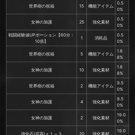
0.5
世界樹の祝福
15
機能アイテム
0%
0.5
女神の加護
25
強化素材
0%
戦闘経験値UPポーション【60分：
0.5
1
消耗品
10倍】
0%
1.6
世界樹の祝福
5
機能アイテム
8%
1.6
女神の加護
10
強化素材
8%
9.5
世界樹の祝福
2
機能アイテム
0%
9.5
女神の加護
4
強化素材
0%
19.0
女神の加護
2
強化素材
0%
19.0
強化石(武器)＋１～３
20
強化素材