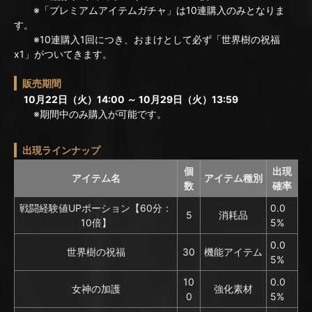
※「プレミアムアイテムガチャ」は10連購入のみとなりま
す。
※10連購入1回につき、おまけとして必ず「世界樹の祝福
x1」がついてきます。
販売期間
10月22日（火）14:00 ～ 10月29日（火）13:59
※期間中のみ購入が可能です。
出現ラインナップ
個
出現
アイテム名
アイテム種別
数
確率
戦闘経験値UPポーション【60分：
0.0
5
消耗品
10倍】
5%
0.0
世界樹の祝福
30
機能アイテム
5%
10
0.0
女神の加護
強化素材
0
5%