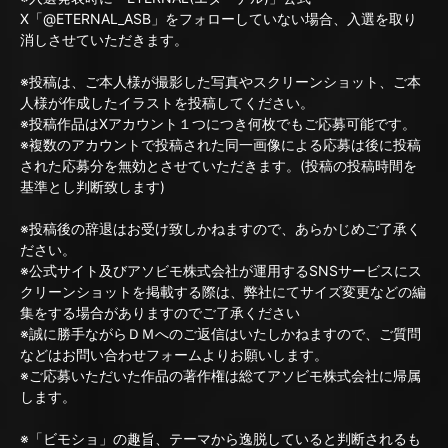
X「@ETERNAL_ASB」をフォローしていない場合、入選を取り
消しさせていただきます。
※投稿は、ご本人様が撮影した写真やスクリーンショット、ご本
人様が作成したイラストを投稿してください。
※投稿作品はXアカウント１つにつき何枚でもご応募可能です。
※複数のアカウントで投稿された同一画像による応募は後に投稿
された応募分を無効とさせていただきます。(投稿の投稿時間を
基準とし判断致します)
※投稿後の辞退はお受け致しかねますので、あらかじめご了承く
ださい。
※公式サイト及びアソビモ株式会社が運用するSNSサービスにス
クリーンショットを掲載する際は、弊社にてサイズ変更などの編
集をする場合がありますのでご了承ください
※誠に勝手ながらＤＭへのご返信はいたしかねますので、ご質問
などはお問い合わせフォームよりお願いします。
※ご応募いただいた作品の著作権は総てアソビモ株式会社に帰属
します。
※「ビモショ」の趣旨、テーマから逸脱していると判断されるも