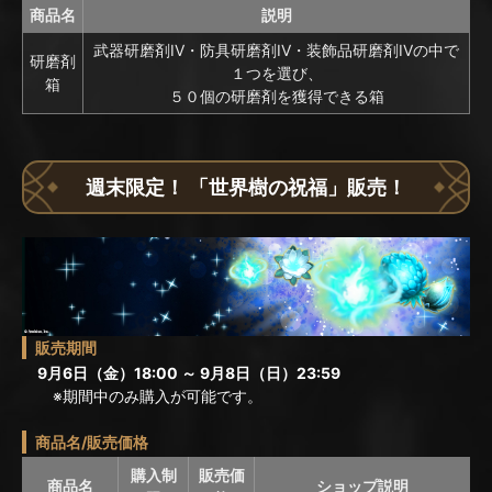
商品名
説明
武器研磨剤IV・防具研磨剤IV・装飾品研磨剤IVの中で
研磨剤
１つを選び、
箱
５０個の研磨剤を獲得できる箱
週末限定！ 「世界樹の祝福」販売！
販売期間
9月6日（金）18:00 ～ 9月8日（日）23:59
※期間中のみ購入が可能です。
商品名/販売価格
購入制
販売価
商品名
ショップ説明