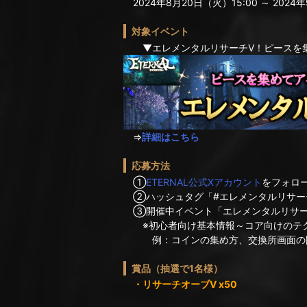
2024年8月20日（火）15:00 ～ 2024年
対象イベント
▼エレメンタルリサーチV！ピースを集
⇒
詳細はこちら
応募方法
①
ETERNAL公式Xアカウント
をフォロ
②ハッシュタグ「#エレメンタルリサー
③開催中イベント「エレメンタルリサー
※初心者向け基本情報～コア向けのテク
例：コインの集め方、交換所画面の開き
賞品（抽選で1名様）
・リサーチオーブV x50