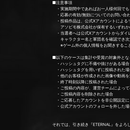
■注意事項
・実施期間中であればお一人様何回でも
・応募の有効/無効についてのお問い合
・投稿作品は、公式Xアカウントによる
アソビモ株式会社が保有するいずれかの
・当選者へは公式Xアカウントからダイ
キャラクター名と軍団名を確認でき次
※ゲーム外の個人情報をお聞きすること
■以下のケースは集計や受賞の対象外とな
・ハッシュタグに不備や抜けがある場合
・ハッシュタグを用いずに投稿された場
・他のお客様が作成された画像や動画を
・終了時刻以降に投稿された場合
・ご投稿の内容が、運営チームによって
・ご投稿内容を削除された場合
・ご応募したアカウントを非公開設定に
・公式アカウントのフォローを外した場
それでは、引き続き『ETERNAL』をよ