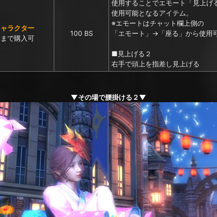
使用することでエモート「見上げ
使用可能となるアイテム。
※エモートはチャット欄上側の
キャラクター
100 BS
「エモート」→「座る」から使用
回まで購入可
■見上げる２
右手で頭上を指差し見上げる
▼その場で腰掛ける２▼