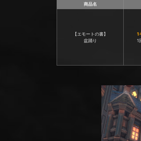
商品名
【エモートの書】
1
盆踊り
1