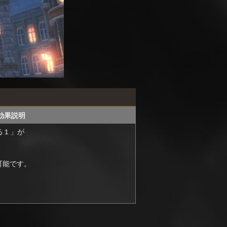
効果説明
る１」が
可能です。