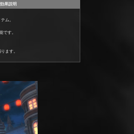
効果説明
ト
イテム。
能です。
踊ります。