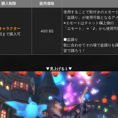
購入制限
販売価格
使用することで
歌付きのエモー
「盆踊り」が使用可能となるア
※エモートはチャット欄上側の
キャラクター
「エモート」→「♪」から使用可
400 BS
回まで購入可
■盆踊り
歌に合わせてその場で盆踊りを
皆で踊ろう！
▼見上げる１▼