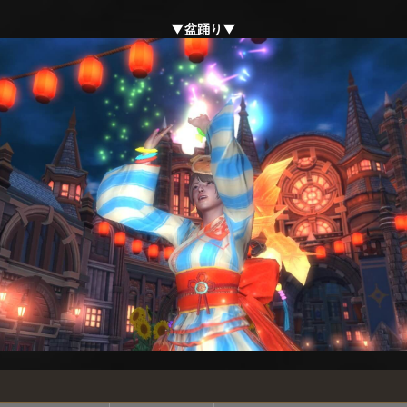
▼盆踊り▼