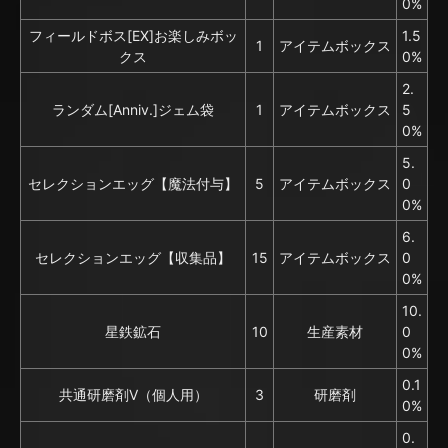
0%
フィールドボス[EX]お楽しみボッ
1.5
1
アイテムボックス
クス
0%
2.
ランダム[Anniv.]ジェム袋
1
アイテムボックス
5
0%
5.
セレクションエッグ【魔法付与】
5
アイテムボックス
0
0%
6.
セレクションエッグ【収集品】
15
アイテムボックス
0
0%
10.
星鉄鉱石
10
生産素材
0
0%
0.1
共通研磨剤V（個人用）
3
研磨剤
0%
0.