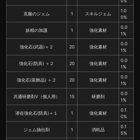
0%
1.0
克服のジェム
1
スキルジェム
0%
0.0
妖精の加護
1
強化素材
1%
0.0
強化石(武器)＋２
20
強化素材
1%
0.0
強化石(防具) ＋２
20
強化素材
1%
0.0
強化石(装飾品) ＋２
20
強化素材
1%
0.0
共通研磨剤V（個人用）
15
研磨剤
1%
0.1
潜在強化石(防具)＋１
1
強化素材
0%
0.1
ジェム抽出剤
1
消耗品
5%