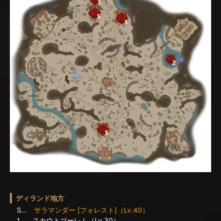
ディランド地方
S…
サラマンダー [フォレスト]（Lv.40）
1… スカウトゴーレム（Lv.30）