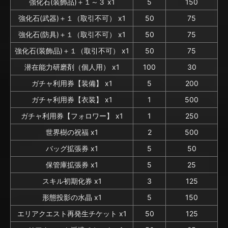
強化石(装飾品)＋１～３ x1
5
150
強化石(武器)＋１（取引不可） x1
50
75
強化石(防具)＋１（取引不可） x1
50
75
強化石(装飾品)＋１（取引不可） x1
50
75
潜在能力研磨剤（個人用） x1
100
30
ガチャ利用券【装備】 x1
5
200
ガチャ利用券【衣装】 x1
1
500
ガチャ利用券【フォロワー】 x1
1
250
世界樹の祝福 x1
2
500
バッグ拡張券 x1
5
50
保管庫拡張券 x1
5
25
スキル初期化券 x1
3
125
形態投影の水晶 x1
5
150
エリアクエスト再発生チケット x1
50
125