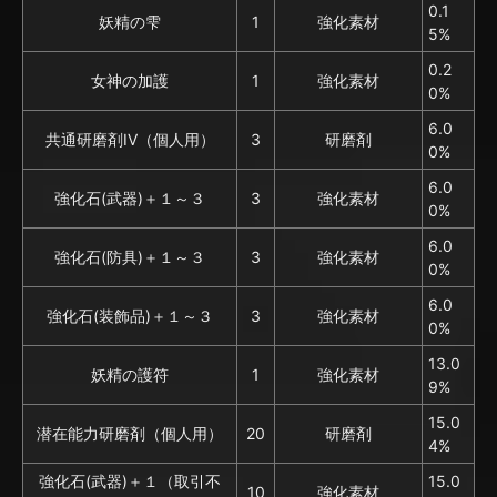
0.1
妖精の雫
1
強化素材
5%
0.2
女神の加護
1
強化素材
0%
6.0
共通研磨剤IV（個人用）
3
研磨剤
0%
6.0
強化石(武器)＋１～３
3
強化素材
0%
6.0
強化石(防具)＋１～３
3
強化素材
0%
6.0
強化石(装飾品)＋１～３
3
強化素材
0%
13.0
妖精の護符
1
強化素材
9%
15.0
潜在能力研磨剤（個人用）
20
研磨剤
4%
強化石(武器)＋１（取引不
15.0
10
強化素材