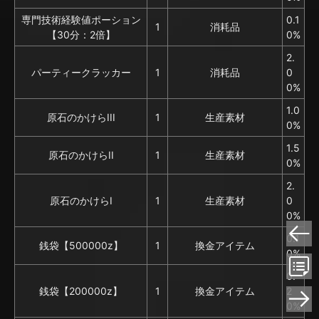
専門技術経験値ポーション
0.1
1
消耗品
【30分：2倍】
0%
2.
パーティークラッカー
1
消耗品
0
0%
1.0
原石のかけらIII
1
生産素材
0%
1.5
原石のかけらII
1
生産素材
0%
2.
原石のかけらI
1
生産素材
0
0%
0.1
銭袋【500000z】
1
換金アイテム
0%
0.
銭袋【200000z】
1
換金アイテム
2
0%