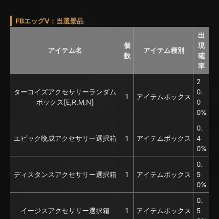
FBエッグV：当選景品
出
個
現
アイテム名
アイテム種別
数
確
率
2
ターコイズアクセサリーランダム
0.
1
アイテムボックス
ボックス[E,R,M,N]
0
0%
0.
エピック晩成アクセサリー選択箱
1
アイテムボックス
4
0%
0.
ディスタンスアクセサリー選択箱
1
アイテムボックス
5
0%
0.
イージスアクセサリー選択箱
1
アイテムボックス
5