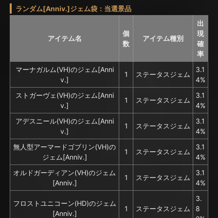
ランダム[Anniv.]ジェム袋：当選景品
出
個
現
アイテム名
アイテム種別
数
確
率
マーナガルム(VH)のジェム[Anni
3.1
1
ステータスジェム
v.]
4%
ストガーヴェ(VH)のジェム[Anni
3.1
1
ステータスジェム
v.]
4%
アデスニール(VH)のジェム[Anni
3.1
1
ステータスジェム
v.]
4%
無人型アーマードゴブリン(VH)の
3.1
1
ステータスジェム
ジェム[Anniv.]
4%
オルドガーディアン(VH)のジェム
3.1
1
ステータスジェム
[Anniv.]
4%
3.
フロストユニコーン(HD)のジェム
1
ステータスジェム
8
[Anniv.]