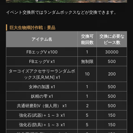
イベント交換所ではランダムボックスなどが交換できます。
巨大生物掃討作戦：景品
交換可
交換に必要な
アイテム名
能回数
ピース数
FBエッグV x100
1
30000
FBエッグV x1
無制限
500
ターコイズアクセサリーランダムボ
10
200
ックス[E,R,M,N] x1
女神の加護 x1
1
500
妖精の雫 x1
1
500
共通研磨剤V（個人用） x1
2
500
強化石(武器)＋１～３ x1
5
150
強化石(防具)＋１～３ x1
5
150