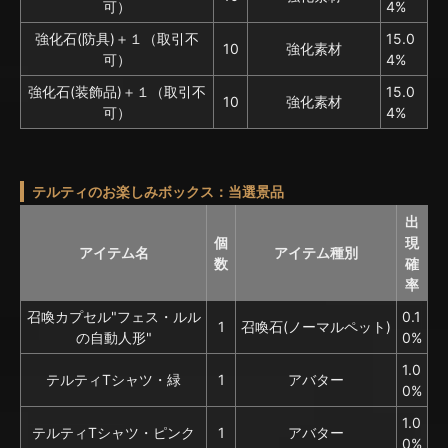
可）
4%
強化石(防具)＋１（取引不
15.0
10
強化素材
可）
4%
強化石(装飾品)＋１（取引不
15.0
10
強化素材
可）
4%
テルティのお楽しみボックス：当選景品
出
個
現
アイテム名
アイテム種別
数
確
率
召喚カプセル"フェス・ルル
0.1
1
召喚石(ノーマルペット)
の自動人形"
0%
1.0
テルティTシャツ・緑
1
アバター
0%
1.0
テルティTシャツ・ピンク
1
アバター
0%