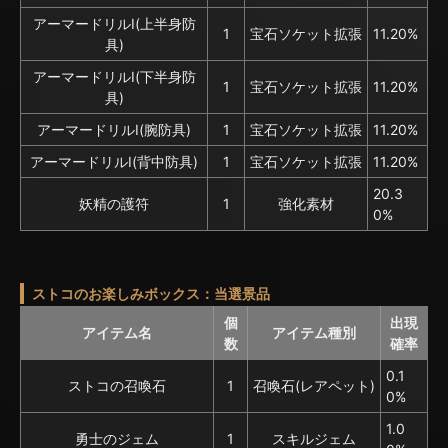
アーマードリルⅠ(上半身防
1
宝石ソケット拡張
11.20%
具)
アーマードリルⅠ(下半身防
1
宝石ソケット拡張
11.20%
具)
アーマードリルⅠ(腕防具)
1
宝石ソケット拡張
11.20%
アーマードリルⅠ(背中防具)
1
宝石ソケット拡張
11.20%
20.3
妖精の護符
1
強化素材
0%
ストコのお楽しみボックス：当選景品
個
出現
アイテム名
アイテム種別
数
確率
0.1
ストコの召喚石
1
召喚石(レアペット)
0%
1.0
勇士のジェム
1
スキルジェム