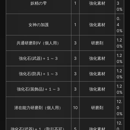
妖精の雫
1
強化素材
3
0%
0.
女神の加護
1
強化素材
4
0%
1.2
共通研磨剤IV（個人用）
3
研磨剤
0%
1.2
強化石(武器)＋１～３
3
強化素材
0%
1.2
強化石(防具)＋１～３
3
強化素材
0%
1.2
強化石(装飾品)＋１～３
3
強化素材
0%
12.
潜在能力研磨剤（個人用）
10
研磨剤
0
0%
12.
強化石(武器)＋１（取引不可）
5
強化素材
0