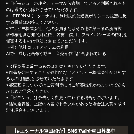
※「ビモショ」の趣旨、テーマから逸脱していると判断されるも
のは選考から除外させていただきます。
※「ETERNAL(エターナル)」利用規約と違反ポリシーの規定に反
する投稿はお控えください。
※アソビモ株式会社、他の会員またはその他の第三者の所有権、
著作権を含む知的財産権、名誉、信用、プライバシー等の権利を
侵害するものは無効とさせていただきます。
┗例）他社コラボアイテムの利用
AIで生成した画像や動画、音楽が作品に含まれている
※公序良俗に反するものは無効とさせていただきます。
※作品を公開することが適切でないとアソビモ株式会社が判断す
るものは無効とさせていただきます。
※審査基準についてのご質問等にはご解答出来かねますのであら
かじめご了承ください。
※「ビモショ」は予告なく変更・中止する場合がございます。
※結果発表後、上記の内容でトラブルがあった場合は入賞を取り
消す場合もございます。
【#エターナル軍団紹介】SNSで紹介軍団募集中！