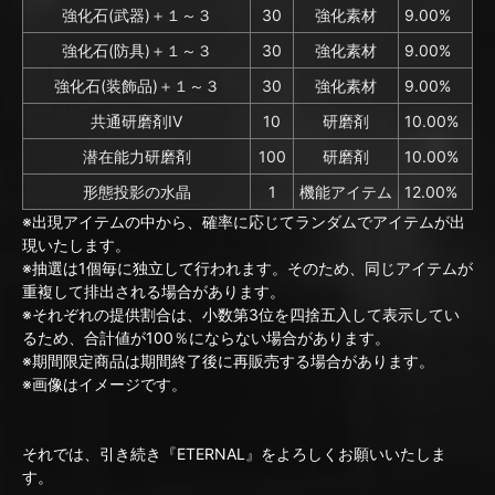
強化石(武器)＋１～３
30
強化素材
9.00%
強化石(防具)＋１～３
30
強化素材
9.00%
強化石(装飾品)＋１～３
30
強化素材
9.00%
共通研磨剤IV
10
研磨剤
10.00%
潜在能力研磨剤
100
研磨剤
10.00%
形態投影の水晶
1
機能アイテム
12.00%
※出現アイテムの中から、確率に応じてランダムでアイテムが出
現いたします。
※抽選は1個毎に独立して行われます。そのため、同じアイテムが
重複して排出される場合があります。
※それぞれの提供割合は、小数第3位を四捨五入して表示してい
るため、合計値が100％にならない場合があります。
※期間限定商品は期間終了後に再販売する場合があります。
※画像はイメージです。
それでは、引き続き『ETERNAL』をよろしくお願いいたしま
す。