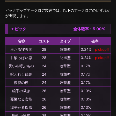
ピックアップアークロア製造では、以下のアークロアのいずれか
が出現します。
エピック
全体確率：5.00％
名称
コスト
タイプ
確率
王たる守護者
28
攻撃型
0.24%
pickup!!
甘酸っぱい恋
28
防御型
0.24%
pickup!!
災いを呼ぶもの
24
攻撃型
0.17%
呪われし残響
24
攻撃型
0.17%
復讐の楔
24
攻撃型
0.17%
凶手の裁き
26
攻撃型
0.13%
憂鬱なる官能
26
攻撃型
0.13%
凜乎たる疾風
26
攻撃型
0.13%
野生の咆哮
28
攻撃型
0.10%