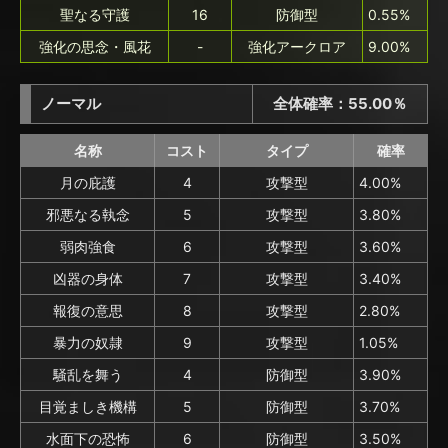
聖なる守護
16
防御型
0.55%
強化の思念・風花
-
強化アークロア
9.00%
ノーマル
全体確率：55.00％
名称
コスト
タイプ
確率
月の庇護
4
攻撃型
4.00%
邪悪なる執念
5
攻撃型
3.80%
弱肉強食
6
攻撃型
3.60%
凶器の身体
7
攻撃型
3.40%
報復の意思
8
攻撃型
2.80%
暴力の奴隷
9
攻撃型
1.05%
騒乱を舞う
4
防御型
3.90%
目覚ましき機構
5
防御型
3.70%
水面下の恐怖
6
防御型
3.50%