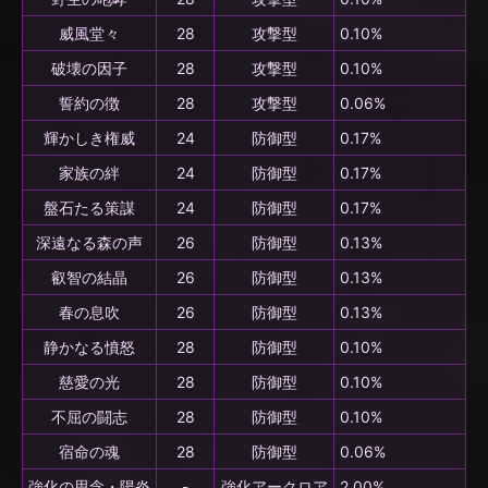
威風堂々
28
攻撃型
0.10%
破壊の因子
28
攻撃型
0.10%
誓約の徴
28
攻撃型
0.06%
輝かしき権威
24
防御型
0.17%
家族の絆
24
防御型
0.17%
盤石たる策謀
24
防御型
0.17%
深遠なる森の声
26
防御型
0.13%
叡智の結晶
26
防御型
0.13%
春の息吹
26
防御型
0.13%
静かなる憤怒
28
防御型
0.10%
慈愛の光
28
防御型
0.10%
不屈の闘志
28
防御型
0.10%
宿命の魂
28
防御型
0.06%
強化の思念・陽炎
-
強化アークロア
2.00%