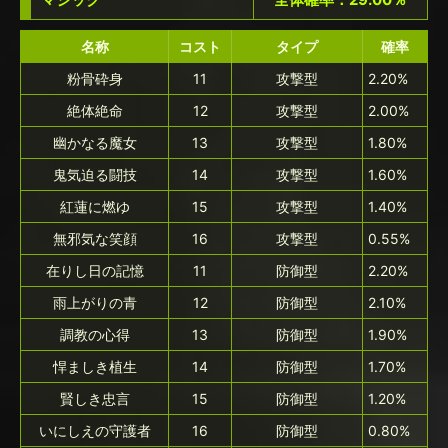
名称
コスト
タイプ
確率
粉骨砕身
11
攻撃型
2.20%
絶体絶命
12
攻撃型
2.00%
幽かなる魔女
13
攻撃型
1.80%
鬼気迫る闘技
14
攻撃型
1.60%
紅蓮に燃ゆ
15
攻撃型
1.40%
無邪気な笑顔
16
攻撃型
0.55%
在りし日の記憶
11
防御型
2.20%
雨上がりの青
12
防御型
2.10%
調教の心得
13
防御型
1.90%
悍ましき植生
14
防御型
1.70%
賢しき忠言
15
防御型
1.20%
いにしえの守護者
16
防御型
0.80%