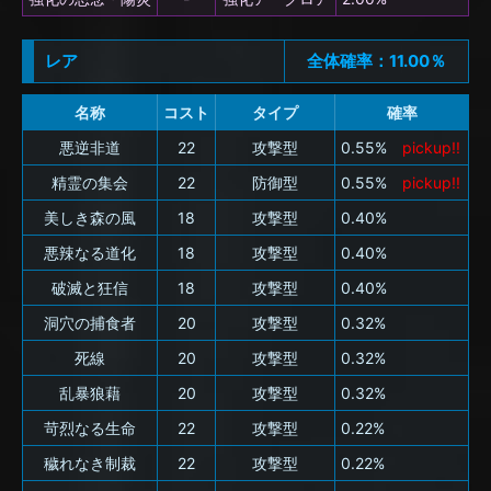
レア
全体確率：11.00％
名称
コスト
タイプ
確率
悪逆非道
22
攻撃型
0.55%
pickup!!
精霊の集会
22
防御型
0.55%
pickup!!
美しき森の風
18
攻撃型
0.40%
悪辣なる道化
18
攻撃型
0.40%
破滅と狂信
18
攻撃型
0.40%
洞穴の捕食者
20
攻撃型
0.32%
死線
20
攻撃型
0.32%
乱暴狼藉
20
攻撃型
0.32%
苛烈なる生命
22
攻撃型
0.22%
穢れなき制裁
22
攻撃型
0.22%