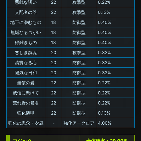
悪戯な誘い
22
攻撃型
0.22%
支配者の器
22
攻撃型
0.13%
地下に潜むもの
18
防御型
0.40%
無垢なるつがい
18
防御型
0.40%
得難きもの
18
防御型
0.40%
悪しき鎮魂
20
攻撃型
0.32%
清貧なる心
20
防御型
0.32%
陽気な日和
20
防御型
0.32%
無償の愛
22
防御型
0.22%
威信に懸けて
22
防御型
0.22%
荒れ野の暴君
22
防御型
0.22%
強化装甲
22
防御型
0.13%
強化の思念・夕凪
-
強化アークロア
4.00%
マジック
全体確率：29.00％