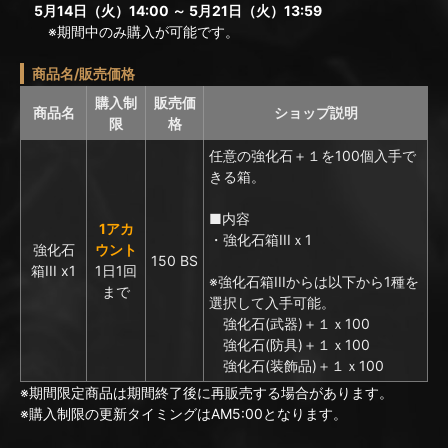
5月14日（火）14:00 ～ 5月21日（火）13:59
※期間中のみ購入が可能です。
商品名/販売価格
購入制
販売価
商品名
ショップ説明
限
格
任意の強化石＋１を100個入手で
きる箱。
■内容
1アカ
・強化石箱IIIｘ1
強化石
ウント
150 BS
箱III x1
1日1回
※強化石箱IIIからは以下から1種を
まで
選択して入手可能。
強化石(武器)＋１ｘ100
強化石(防具)＋１ｘ100
強化石(装飾品)＋１ｘ100
※期間限定商品は期間終了後に再販売する場合があります。
※購入制限の更新タイミングはAM5:00となります。