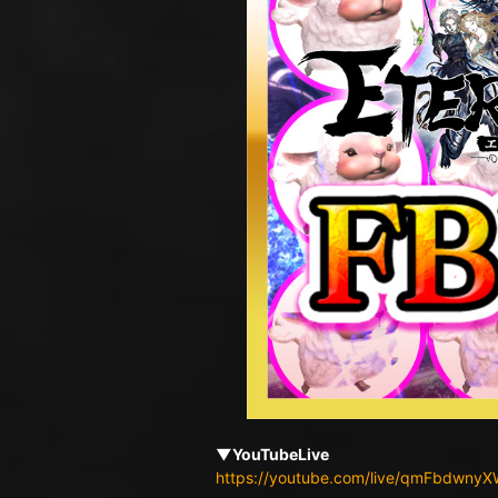
▼YouTubeLive
https://youtube.com/live/qmFbdwny