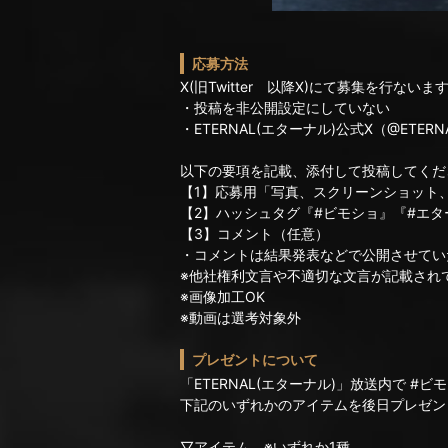
応募方法
X(旧Twitter 以降X)にて募集を行
・投稿を非公開設定にしていない
・ETERNAL(エターナル)公式X（@ETER
以下の要項を記載、添付して投稿してくだ
【1】応募用「写真、スクリーンショット
【2】ハッシュタグ『#ビモショ』『#エ
【3】コメント（任意）
・コメントは結果発表などで公開させてい
※他社権利文言や不適切な文言が記載され
※画像加工OK
※動画は選考対象外
プレゼントについて
「ETERNAL(エターナル)」放送内で #
下記のいずれかのアイテムを後日プレゼン
▽アイテム ※いずれか1種