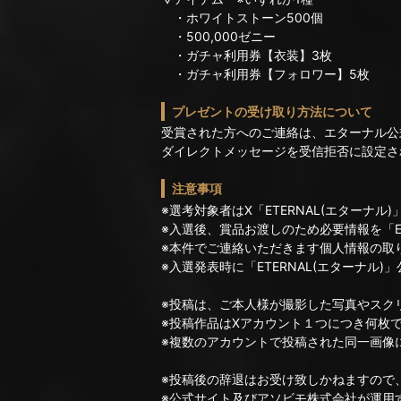
・ホワイトストーン500個
・500,000ゼニー
・ガチャ利用券【衣装】3枚
・ガチャ利用券【フォロワー】5枚
プレゼントの受け取り方法について
受賞された方へのご連絡は、エターナル公式X
ダイレクトメッセージを受信拒否に設定さ
注意事項
※選考対象者はX「ETERNAL(エター
※入選後、賞品お渡しのため必要情報を「ET
※本件でご連絡いただきます個人情報の取
※入選発表時に「ETERNAL(エターナル
※投稿は、ご本人様が撮影した写真やスク
※投稿作品はXアカウント１つにつき何枚
※複数のアカウントで投稿された同一画像
※投稿後の辞退はお受け致しかねますので
※公式サイト及びアソビモ株式会社が運用