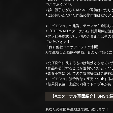
でご了承ください
※誠に勝手ながらＤＭへのご返信はいたし
※ご応募いただいた作品の著作権は総てア
※「ビモショ」の趣旨、テーマから逸脱し
※「ETERNAL(エターナル)」利用規約
※アソビモ株式会社、他の会員またはその
ていただきます。
┗例）他社コラボアイテムの利用
AIで生成した画像や動画、音楽が作品に含
※公序良俗に反するものは無効とさせてい
※作品を公開することが適切でないとアソ
※審査基準についてのご質問等にはご解答
※「ビモショ」は予告なく変更・中止する
※結果発表後、上記の内容でトラブルがあ
【#エターナル軍団紹介】SNSで
あなたの軍団を生放送で紹介致します！