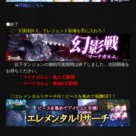
⇒
詳細はこちら
■終了
〇「幻影戦II-2」でレジェンド装備を手に入れろ！
以下ダンジョンの挑戦可能期間は終了しました。次回開催を
お待ちください。
・マーナガルム・焦土 幻影戦
・マーナガルム・業炎II 幻影戦
〇エレメンタルリサーチIV！ピースを集めて報酬GET！