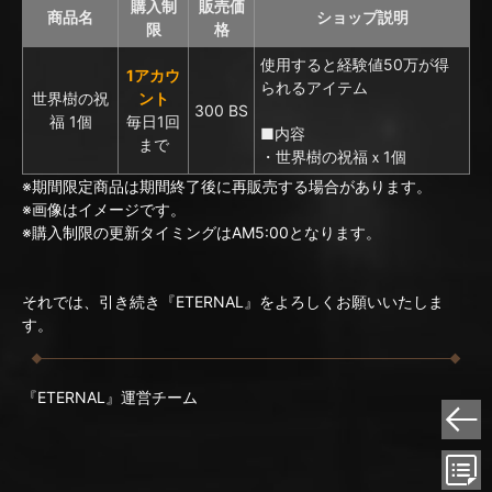
購入制
販売価
商品名
ショップ説明
限
格
使用すると経験値50万が得
1アカウ
られるアイテム
世界樹の祝
ント
300 BS
福 1個
毎日1回
■内容
まで
・世界樹の祝福ｘ1個
※期間限定商品は期間終了後に再販売する場合があります。
※画像はイメージです。
※購入制限の更新タイミングはAM5:00となります。
それでは、引き続き『ETERNAL』をよろしくお願いいたしま
す。
『ETERNAL』運営チーム