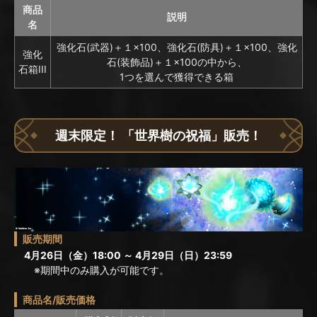
商品
説明
名
強化石(武器)＋１×100、強化石(防具)＋１×100、強化
強化
石(装飾品)＋１×100の中から、
石箱III
1つを選んで獲得できる箱
週末限定！ 「世界樹の祝福」販売！
販売期間
4月26日（金）18:00 ～ 4月29日（日）23:59
※期間中のみ購入が可能です。
商品名/販売価格