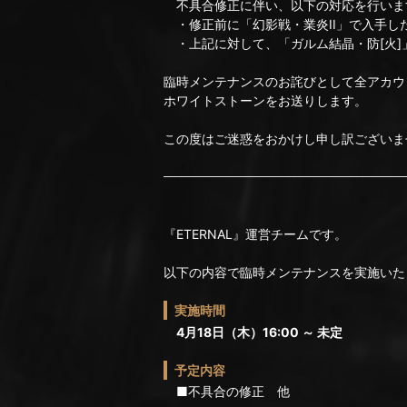
不具合修正に伴い、以下の対応を行いま
・修正前に「幻影戦・業炎II」で入手し
・上記に対して、「ガルム結晶・防[火]
臨時メンテナンスのお詫びとして全アカウ
ホワイトストーンをお送りします。
この度はご迷惑をおかけし申し訳ございま
『ETERNAL』運営チームです。
以下の内容で臨時メンテナンスを実施いた
実施時間
4月18日（木）16:00 ～ 未定
予定内容
■不具合の修正 他