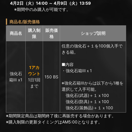
4月2日（火）14:00 ～ 4月9日（火）13:59
※期間中のみ購入が可能です。
商品名/販売価格
購入制
販売価
商品名
ショップ説明
限
格
任意の強化石＋１を100個入手で
きる箱。
■内容
1アカ
・強化石箱IIIｘ1
強化石
ウント
150 BS
箱III x1
1日1回
※強化石箱IIIからは以下から1種を
まで
選択して入手可能。
強化石(武器)＋１ｘ100
強化石(防具)＋１ｘ100
強化石(装飾品)＋１ｘ100
※期間限定商品は期間終了後に再販売する場合があります。
※購入制限の更新タイミングはAM5:00となります。