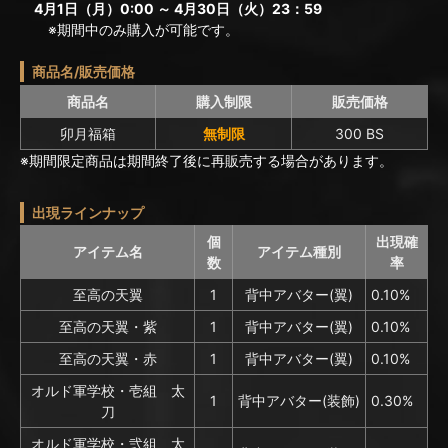
4月1日（月）0:00 ～ 4月30日（火）23：59
※期間中のみ購入が可能です。
商品名/販売価格
商品名
購入制限
販売価格
卯月福箱
無制限
300 BS
※期間限定商品は期間終了後に再販売する場合があります。
出現ラインナップ
個
出現確
アイテム名
アイテム種別
数
率
至高の天翼
1
背中アバター(翼)
0.10%
至高の天翼・紫
1
背中アバター(翼)
0.10%
至高の天翼・赤
1
背中アバター(翼)
0.10%
オルド軍学校・壱組 太
1
背中アバター(装飾)
0.30%
刀
オルド軍学校・弐組 太