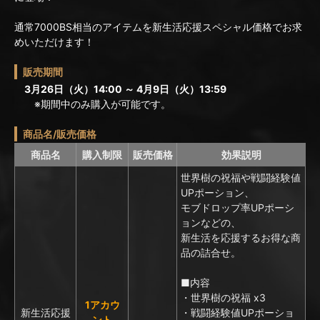
通常7000BS相当のアイテムを新生活応援スペシャル価格でお求
めいただけます！
販売期間
3月26日（火）14:00 ～ 4月9日（火）13:59
※期間中のみ購入が可能です。
商品名/販売価格
商品名
購入制限
販売価格
効果説明
世界樹の祝福や戦闘経験値
UPポーション、
モブドロップ率UPポーシ
ョンなどの、
新生活を応援するお得な商
品の詰合せ。
■内容
・世界樹の祝福 x3
1アカウ
新生活応援
・戦闘経験値UPポーショ
ント