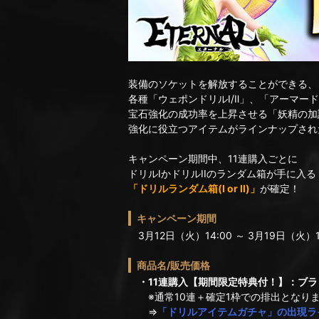
装備のソケットを解放することができる、
各種「ウェポンドリルⅠ/Ⅱ」、「アーマード
宝石強化の成功率を上昇させる「妖精の加
強化に役立つアイテムがラインナップされ
キャンペーン期間中、11連購入ごとに
ドリルIかドリルIIのランダム箱が手に入る
「ドリルランダム箱(I or II)」
が確定！
キャンペーン期間
3月12日（火）14:00 ～ 3月19日（火）1
商品名/販売価格
・11連購入【期間限定特典付！】：ブラッ
※通常10連＋確定1枠での排出となり
⇒
「ドリルアイテムガチャ」の出現ラ