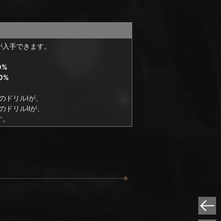
が入手できます。
0%
0%
のドリルⅠが、
のドリルⅡが、
す。