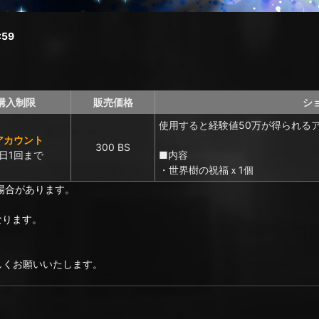
59
購入制限
販売価格
シ
使用すると経験値50万が得られる
アカウント
300 BS
日1回まで
■内容
・世界樹の祝福ｘ1個
場合があります。
なります。
ろしくお願いいたします。