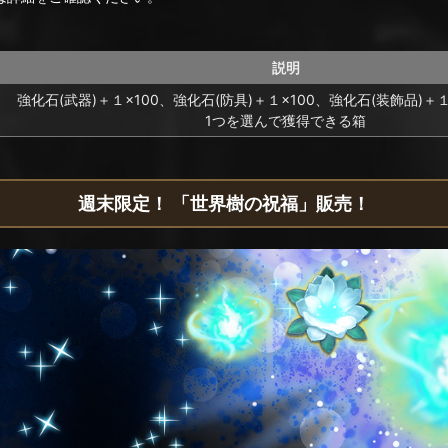
説明
強化石(武器)＋１×100、強化石(防具)＋１×100、強化石(装飾品)＋
1つを選んで獲得できる箱
週末限定！ 「世界樹の祝福」販売！