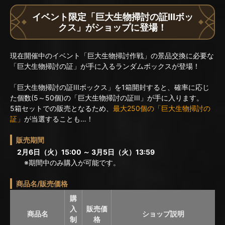
イベント限定「巨大生物掃討の証IIIボッ
クス」がショップに登場！
現在開催中のイベント「巨大生物掃討作戦」の景品交換に必要な
「巨大生物掃討の証」が手に入るランダムボックスが登場！
「巨大生物掃討の証IIIボックス」を1箱開封すると、確率に応じ
た個数(5～50個)の「巨大生物掃討の証III」が手に入ります。
5箱セットでの販売となるため、
最大250個の「巨大生物掃討の
証」
が当選することも…！
販売期間
2月6日（火）15:00 ～ 3月5日（火）13:59
※期間中のみ購入が可能です。
商品名/販売価格
購
入
販売価
商品名
ショップ説明
制
格