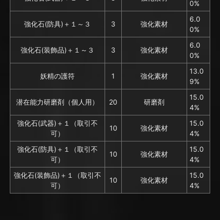
0%
6.0
強化石(防具)＋１～３
3
強化素材
0%
6.0
強化石(装飾品)＋１～３
3
強化素材
0%
13.0
妖精の護符
1
強化素材
9%
15.0
潜在能力研磨剤（個人用）
20
研磨剤
4%
強化石(武器)＋１（取引不
15.0
10
強化素材
可）
4%
強化石(防具)＋１（取引不
15.0
10
強化素材
可）
4%
強化石(装飾品)＋１（取引不
15.0
10
強化素材
可）
4%