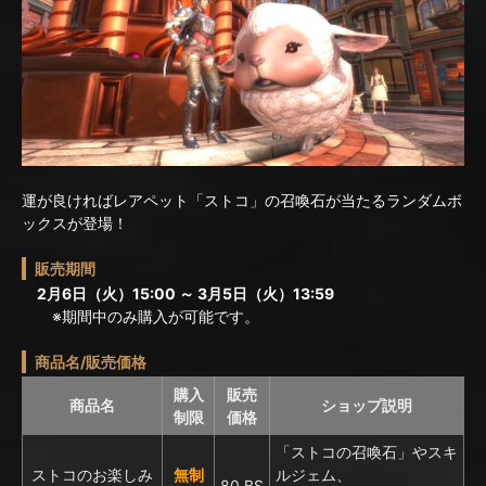
運が良ければレアペット「ストコ」の召喚石が当たるランダムボ
ックスが登場！
販売期間
2月6日（火）15:00 ～ 3月5日（火）13:59
※期間中のみ購入が可能です。
商品名/販売価格
購入
販売
商品名
ショップ説明
制限
価格
「ストコの召喚石」やスキ
ストコのお楽しみ
無制
ルジェム、
80 BS