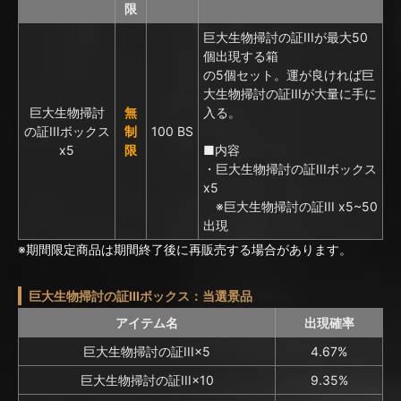
限
巨大生物掃討の証IIIが最大50
個出現する箱
の5個セット。運が良ければ巨
大生物掃討の証IIIが大量に手に
巨大生物掃討
無
入る。
の証IIIボックス
制
100 BS
x5
限
■内容
・巨大生物掃討の証IIIボックス
x5
※巨大生物掃討の証III x5~50
出現
※期間限定商品は期間終了後に再販売する場合があります。
巨大生物掃討の証IIIボックス：当選景品
アイテム名
出現確率
巨大生物掃討の証III×5
4.67%
巨大生物掃討の証III×10
9.35%