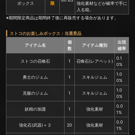
ボックス
限
強化素材などが確率で手に
入る箱。
※期間限定商品は期間終了後に再販売する場合があります。
ストコのお楽しみボックス：当選景品
個
出現
アイテム名
アイテム種別
数
確率
0.1
ストコの召喚石
1
召喚石(レアペット)
0%
1.0
勇士のジェム
1
スキルジェム
0%
1.0
克服のジェム
1
スキルジェム
0%
0.0
妖精の加護
1
強化素材
1%
0.0
強化石(武器)＋２
20
強化素材
1%