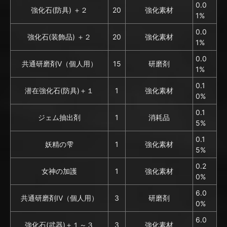
0.0
強化石(防具) ＋２
20
強化素材
1%
0.0
強化石(装飾品) ＋２
20
強化素材
1%
0.0
共通研磨剤V（個人用）
15
研磨剤
1%
0.1
潜在強化石(防具)＋１
1
強化素材
0%
0.1
ジェム抽出剤
1
消耗品
5%
0.1
妖精の雫
1
強化素材
5%
0.2
女神の加護
1
強化素材
0%
6.0
共通研磨剤IV（個人用）
3
研磨剤
0%
6.0
強化石(武器)＋１～３
3
強化素材