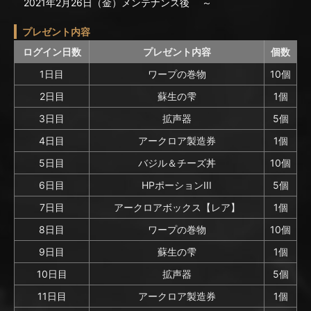
2021年2月26日（金）メンテナンス後 ～
プレゼント内容
ログイン日数
プレゼント内容
個数
1日目
ワープの巻物
10個
2日目
蘇生の雫
1個
3日目
拡声器
5個
4日目
アークロア製造券
1個
5日目
バジル＆チーズ丼
10個
6日目
HPポーションIII
5個
7日目
アークロアボックス【レア】
1個
8日目
ワープの巻物
10個
9日目
蘇生の雫
1個
10日目
拡声器
5個
11日目
アークロア製造券
1個