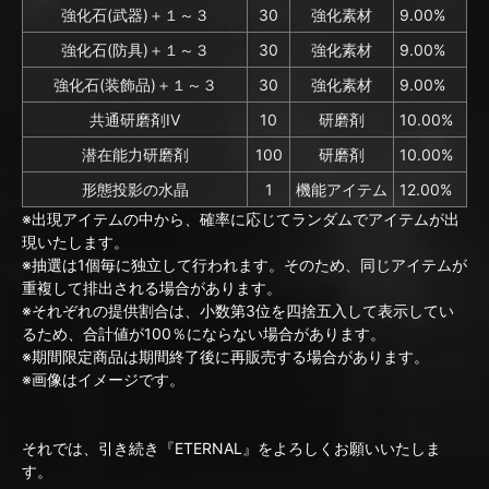
強化石(武器)＋１～３
30
強化素材
9.00%
強化石(防具)＋１～３
30
強化素材
9.00%
強化石(装飾品)＋１～３
30
強化素材
9.00%
共通研磨剤IV
10
研磨剤
10.00%
潜在能力研磨剤
100
研磨剤
10.00%
形態投影の水晶
1
機能アイテム
12.00%
※出現アイテムの中から、確率に応じてランダムでアイテムが出
現いたします。
※抽選は1個毎に独立して行われます。そのため、同じアイテムが
重複して排出される場合があります。
※それぞれの提供割合は、小数第3位を四捨五入して表示してい
るため、合計値が100％にならない場合があります。
※期間限定商品は期間終了後に再販売する場合があります。
※画像はイメージです。
それでは、引き続き『ETERNAL』をよろしくお願いいたしま
す。