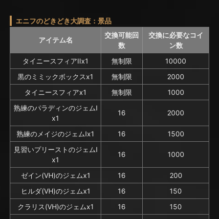
エニフのどきどき大調査：景品
交換可能回
交換に必要なコイ
アイテム名
数
ン数
タイニースフィアIIx1
無制限
10000
黒のミミックボックスx1
無制限
2000
タイニースフィアx1
無制限
1000
熟練のパラディンのジェムI
16
2000
x1
熟練のメイジのジェムIx1
16
1500
見習いプリーストのジェムI
16
1000
x1
ゼイン(VH)のジェムx1
16
200
ヒルダ(VH)のジェムx1
16
150
クラリス(VH)のジェムx1
16
150