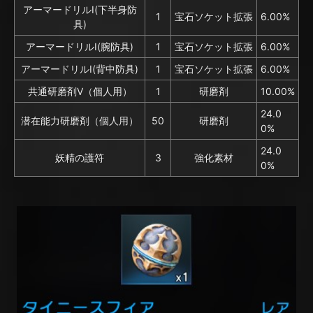
アーマードリルⅠ(下半身防
1
宝石ソケット拡張
6.00%
具)
アーマードリルⅠ(腕防具)
1
宝石ソケット拡張
6.00%
アーマードリルⅠ(背中防具)
1
宝石ソケット拡張
6.00%
共通研磨剤V（個人用）
1
研磨剤
10.00%
24.0
潜在能力研磨剤（個人用）
50
研磨剤
0%
24.0
妖精の護符
3
強化素材
0%