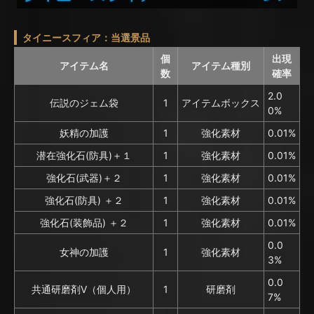
タイニースフィア：当選景品
個
出現
アイテム名
アイテム種別
数
確率
2.0
伝説のジェム袋
1
アイテムボックス
0%
妖精の加護
1
強化素材
0.01%
潜在強化石(防具)＋１
1
強化素材
0.01%
強化石(武器)＋２
1
強化素材
0.01%
強化石(防具) ＋２
1
強化素材
0.01%
強化石(装飾品) ＋２
1
強化素材
0.01%
0.0
女神の加護
1
強化素材
3%
0.0
共通研磨剤V（個人用）
1
研磨剤
7%