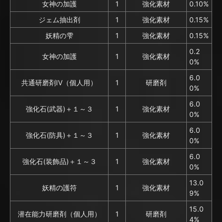
女神の加護
1
強化素材
0.10%
ジェム抽出剤
1
強化素材
0.15%
妖精の雫
1
強化素材
0.15%
0.2
女神の加護
1
強化素材
0%
6.0
共通研磨剤IV（個人用）
1
研磨剤
0%
6.0
強化石(武器)＋１～３
1
強化素材
0%
6.0
強化石(防具)＋１～３
1
強化素材
0%
6.0
強化石(装飾品)＋１～３
1
強化素材
0%
13.0
妖精の護符
1
強化素材
9%
15.0
潜在能力研磨剤（個人用）
1
研磨剤
4%