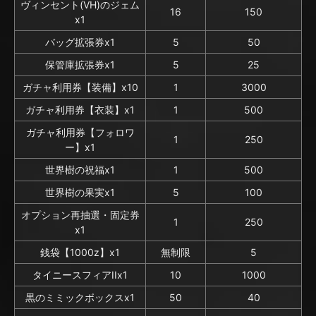
ヴィンセント(VH)のジェム
16
150
x1
バッグ拡張券x1
5
50
保管庫拡張券x1
5
25
ガチャ利用券【装備】x10
1
3000
ガチャ利用券【衣装】x1
1
500
ガチャ利用券【フォロワ
1
250
ー】x1
世界樹の祝福x1
1
500
世界樹の果実x1
5
100
オプション再抽選・固定券
1
250
x1
銭袋【1000z】x1
無制限
5
タイニースフィアIIx1
10
1000
黒のミミックボックスx1
50
40